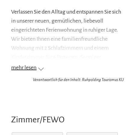
Verlassen Sie den Alltag und entspannen Sie sich
in unserer neuen, gemütlichen, liebevoll
eingerichteten Ferienwohnung in ruhiger Lage.
Wir bieten Ihnen eine familienfreundliche
Wohnung mit 2 Schlafzimmern und einem
Kinderzimmer für 6 Personen. Sonniger
Südbalkon mit Blick auf die Ruhpoldinger
mehr lesen
Bergwelt. Für Familien mit Kindern steht eine
Verantwortlich für den Inhalt: Ruhpolding Tourismus KU
große Wiese mit Spielmöglichkeiten zur
Verfügung. Parkplätze befinden sich am Haus.
Unser Haus liegt ca.8 Gehminuten von der
Ortsmitte entfernt. In unmittelbarer Nähe
Zimmer/FEWO
befinden sich zahlreiche Wanderwege. Im
Winter führt die Langlaufloipe direkt am Haus