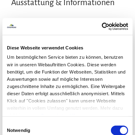
Ausstattung & Informationen
An- und Abreise
Anreise: 15:00 - 18:00
Abreise: 08:00 - 10:00
Diese Webseite verwendet Cookies
Services
Um bestmöglichen Service bieten zu können, benutzen
wir in unseren Webauftritten Cookies. Diese werden
Nahverkehr in der Nähe
kostenloser Parkplatz
benötigt, um die Funktion der Webseiten, Statistiken und
Zahlungsoptionen vor Ort
Einkaufsservice vor Anreise
Gepäckaufbewahrung
Auswertungen sowie auf mögliche Interessen
zugeschnittene Inhalte zu ermöglichen. Eine Weitergabe
Allergikerfreundliche Zimmer verfügbar
Ausschließlich Barzahlung
Aktivitäten
dieser Daten erfolgt ausschließlich anonymisiert. Mittels
Abholung vom Bahnhof
Fahrradparkplätze
Klick auf "Cookies zulassen" kann unsere Webseite
Feuerlöscher in der Unterkunft
Bogenschießen
Golfplatz (Entfernung max. 3 km)
weiterhin in vollem Umfang genutzt werden. Mehr dazu
Richtlinien
steht in unserer
Datenschutzerklärung
.
Langlaufen
Radfahren
Reiten
Skifahren
Alle Daten zu unserem Unternehmen sind im
Impressum
Einwilligungsauswahl
Touren zu Fuß
Haustiere nicht erlaubt
Kinder willkommen
gelistet.
Notwendig
Ausstattung