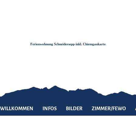
Zum
Zur
Zum
Inhalt
Suche
Footer
Ferienwohnung Schneidersepp inkl. Chiemgaukarte
WILLKOMMEN
INFOS
BILDER
ZIMMER/FEWO