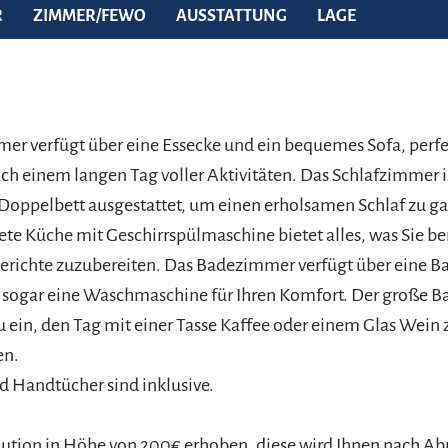
R
ZIMMER/FEWO
AUSSTATTUNG
LAGE
r verfügt über eine Essecke und ein bequemes Sofa, perf
h einem langen Tag voller Aktivitäten. Das Schlafzimmer i
oppelbett ausgestattet, um einen erholsamen Schlaf zu ga
tete Küche mit Geschirrspülmaschine bietet alles, was Sie b
gerichte zuzubereiten. Das Badezimmer verfügt über eine 
 sogar eine Waschmaschine für Ihren Komfort. Der große B
u ein, den Tag mit einer Tasse Kaffee oder einem Glas Wein
en.
 Handtücher sind inklusive.
aution in Höhe von 200€ erhoben, diese wird Ihnen nach Ab