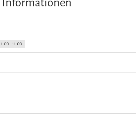
 Informationen
11:00 - 11:00
 Erwachsene
Nichtraucherunterkunft (Alle öffentlichen und privaten 
rradtouren
Radfahren