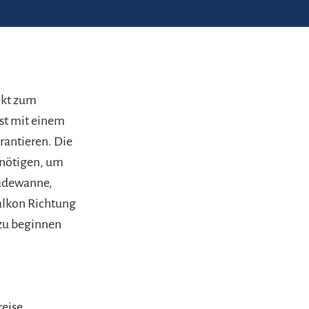
ekt zum
st mit einem
rantieren. Die
enötigen, um
Badewanne,
alkon Richtung
 zu beginnen
reise