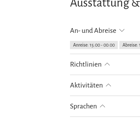
Ausstattung &
An- und Abreise
Anreise: 15:00 - 00:00
Abreise: 
Richtlinien
Haustiere nicht erlaubt
Nur für
Aktivitäten
Touren zu Fuß
Wandern
Fah
Sprachen
Deutsch
Englisch