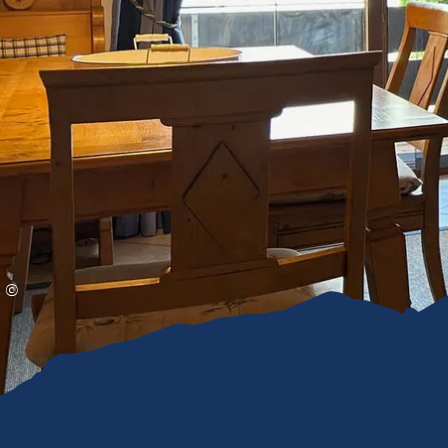
Gleitschirmfliegen &
Barrie
Luftsport
Chie
Interaktive Vollbildkarte
Chiem
©