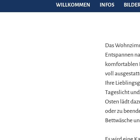
WILLKOMMEN
INFOS
BILDE
Das Wohnzimme
Entspannen nac
komfortablen D
voll ausgestat
Ihre Lieblings
Tageslicht und
Osten lädt daz
oder zu beend
Bettwäsche und
Es wird eine K