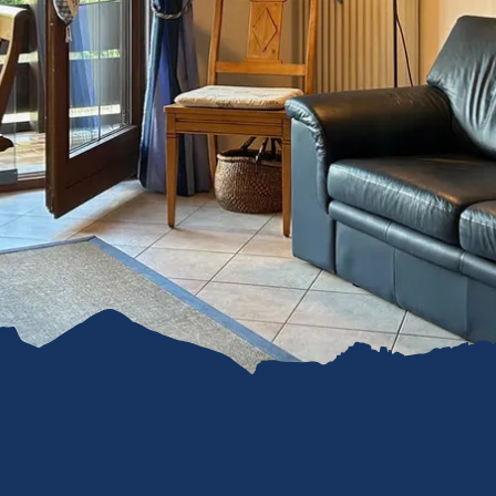
refreiheit im
mgau
gau G'schichten