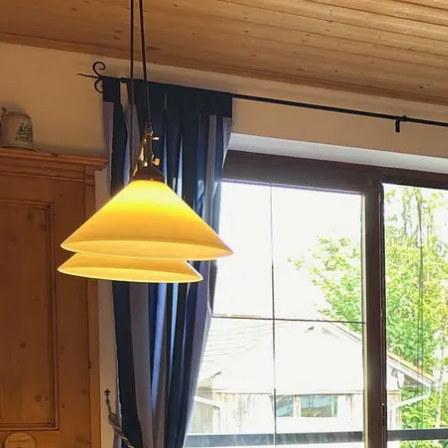
Aktivitäten im Chiemgau
Leben & 
Wandern & Gipfelglück
Veran
Radfahren &
Sehen
Mountainbiken
& Aus
Chiemsee & Wassererlebn
Tradit
Aktivitäten für die Familie
Projek
Winter
Orte 
Golfen
Karri