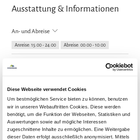
Ausstattung & Informationen
An- und Abreise
Anreise: 15:00 - 24:00
Abreise: 00:00 - 10:00
Services
Nahverkehr in der Nähe
kostenloser Parkplatz
Zahlungsoptionen vor Ort
Garage
Parkplatz am Haus
Aufzug
Diese Webseite verwendet Cookies
Ausschließlich Barzahlung
Um bestmöglichen Service bieten zu können, benutzen
Aktivitäten
wir in unseren Webauftritten Cookies. Diese werden
benötigt, um die Funktion der Webseiten, Statistiken und
Fahrradtouren
Langlaufen
Radfahren
Auswertungen sowie auf mögliche Interessen
Ausstattung
Skifahren
Touren zu Fuß
Wandern
zugeschnittene Inhalte zu ermöglichen. Eine Weitergabe
dieser Daten erfolgt ausschließlich anonymisiert. Mittels
kostenloses W-LAN (in der gesamten Unterkunft)
Lift