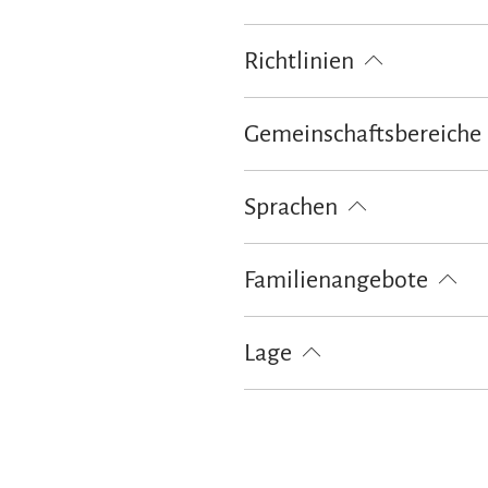
Fahrradtouren
Minigolf
Rad
Richtlinien
Kinder willkommen
Haustiere 
Gemeinschaftsbereiche
Bibliothek
Grillmöglichkeit
Sprachen
Deutsch
Englisch
Französis
Familienangebote
Brettspiele/Puzzle
Bücher, DVD
Lage
Besonders ruhige Lage