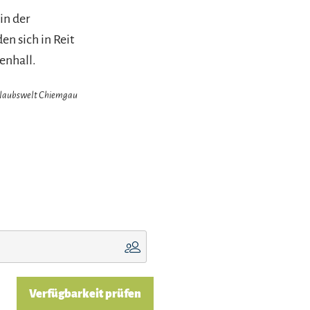
in der
n sich in Reit
enhall.
Urlaubswelt Chiemgau
Verfügbarkeit prüfen