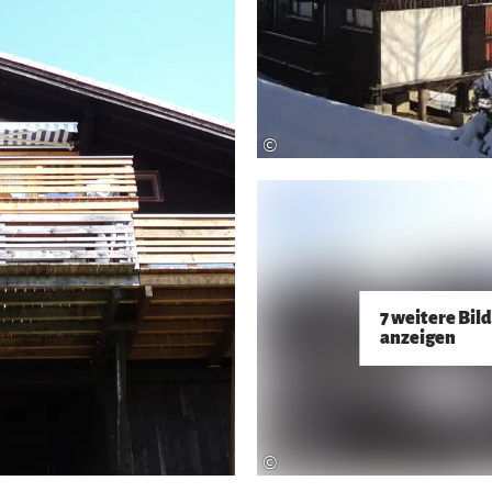
©
7 weitere Bil
anzeigen
©