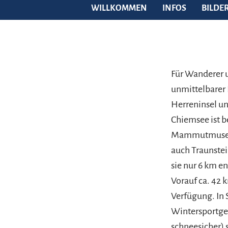
WILLKOMMEN
INFOS
BILDE
Für Wanderer 
unmittelbarer 
Herreninsel un
Chiemsee ist b
Mammutmuseum
auch Traunstei
sie nur 6 km e
Vorauf ca. 42 
Verfügung. In 
Wintersportge
schneesicher) 