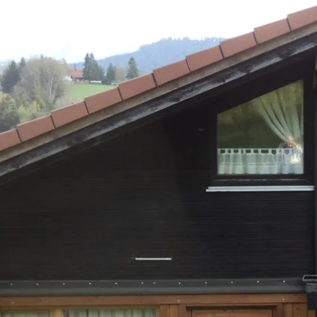
Aktivitäten im Chiemgau
Leben & 
Wandern & Gipfelglück
Veran
Radfahren &
Sehen
Mountainbiken
& Aus
Chiemsee & Wassererlebn
Tradit
Aktivitäten für die Familie
Projek
Winter
Orte 
Golfen
Karri