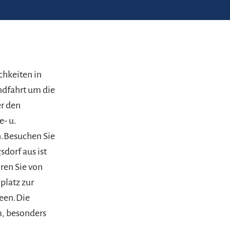
chkeiten in
ndfahrt um die
er den
e- u.
.Besuchen Sie
dorf aus ist
ren Sie von
platz zur
Seen.Die
, besonders