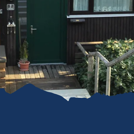
refreiheit im
mgau
gau G'schichten