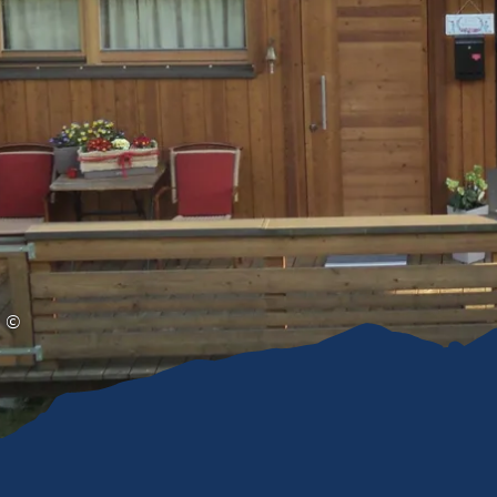
Gleitschirmfliegen &
Barrie
Luftsport
Chie
Interaktive Vollbildkarte
Chiem
©