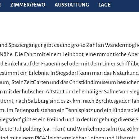
R
ZIMMER/FEWO
AUSSTATTUNG
LAGE
und Spaziergänger gibt es eine große Zahl an Wandermögli
Nähe. Die Fahrt mit einem Leihboot, eine romantische Abe
d Einkehr auf der Fraueninsel oder mit dem Linienschiff üb
estimmt ein Erlebnis. In Siegsdorf kann man das Naturkund
, SteinZeitGarten und das Christkindlmuseum besuchen
n mit der hübschen Altstadt und ehemaliger Saline.Von Siegs
ntfernt, nach Salzburg sind es 25 km, nach Berchtesgaden fah
km. Im Ferienpark stehen ein Tennisplatz und ein Kinderspiel
Siegsdorf gibt es ein Freibad und in der Umgebung diverse 
biete Ruhpolding (ca. 11km) und Winkelmoosalm (ca.30km
sind mit einem PKW leicht erreichbar. Loipen und Lifte mit