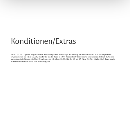
Besonders ruhige Lage
Konditionen/Extras
AB 01.01.2022 gelten folgende neue Kurbeitragssätze: Preise zzgl. Kurbeitrag pro Person/Nacht: Juni bis September:
Erwachsene ab 16 Jahre € 2,00, Kinder 10 bis 15 Jahre € 1,00, Kinder bis 9 Jahre sowie Schwerbehinderte ab 80% sind
kurbeitragsfrei.Oktober bis Mai: Erwachsene ab 16 Jahre € 1,00, Kinder 10 bis 15 Jahre € 0,50, Kinder bis 9 Jahre sowie
Schwerbehinderte ab 80% sind kurbeitragsfrei.