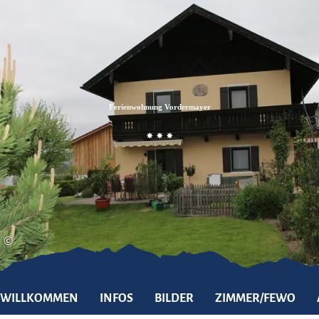
Zum
Zur
Zum
Inhalt
Suche
Footer
Ferienwohnung Vordermayer
©
WILLKOMMEN
INFOS
BILDER
ZIMMER/FEWO