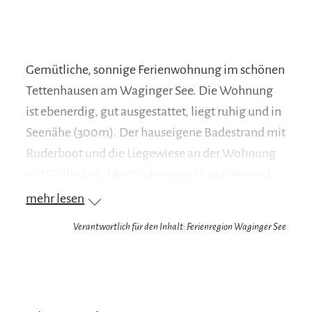
Gemütliche, sonnige Ferienwohnung im schönen
Tettenhausen am Waginger See. Die Wohnung
ist ebenerdig, gut ausgestattet, liegt ruhig und in
Seenähe (300m). Der hauseigene Badestrand mit
Ruderboot und die Liegewiese an der Wohnung
mit Grillmöglichkeit laden zum Verweilen und
Entspannen ein. Fischerfreundlich. Auch
mehr lesen
Leihräder für Radtouren rund um den See und die
Verantwortlich für den Inhalt: Ferienregion Waginger See
Umgebung stehen zur Verfügung.