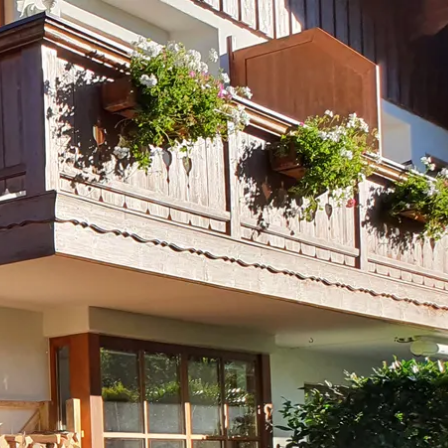
kunft
B2B Portal