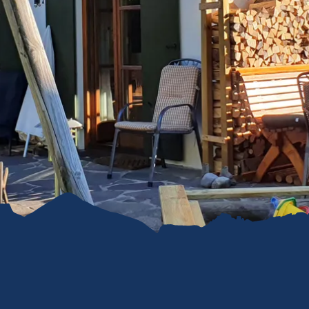
refreiheit im
mgau
gau G'schichten