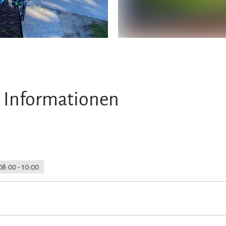
©
 Informationen
08:00 - 10:00
ück umzäunt
Parkplatz am Haus
Gepäckaufbewahrung