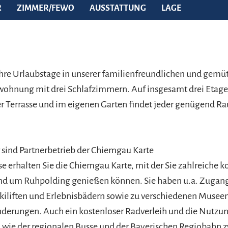
R
ZIMMER/FEWO
AUSSTATTUNG
LAGE
hre Urlaubstage in unserer familienfreundlichen und gemüt
wohnung mit drei Schlafzimmern. Auf insgesamt drei Etage
r Terrasse und im eigenen Garten findet jeder genügend R
ir sind Partnerbetrieb der Chiemgau Karte
se erhalten Sie die Chiemgau Karte, mit der Sie zahlreiche k
nd um Ruhpolding genießen können. Sie haben u.a. Zugan
kiliften und Erlebnisbädern sowie zu verschiedenen Musee
derungen. Auch ein kostenloser Radverleih und die Nutzung
 wie der regionalen Busse und der Bayerischen Regiobahn 