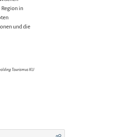
 Region in
oten
ionen und die
hpolding Tourismus KU