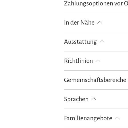
Zahlungsoptionen vor 
Ausschließlich Barzahlung
In der Nähe
Bahnhof
Tourist Information
Ausstattung
kostenloses W-LAN (in der gesamt
Richtlinien
Kinder willkommen
Haustiere 
Gemeinschaftsbereiche
Garten
Sonnenschirme
Son
Sprachen
Deutsch
Englisch
Familienangebote