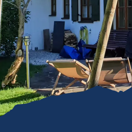
Gleitschirmfliegen &
Barrie
Luftsport
Chie
Interaktive Vollbildkarte
Chiem
©