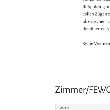
Ruhpolding und
vollen Zügen e
überraschen la
detaillierten
Keine Vermietu
Zimmer/FEW
Anreise