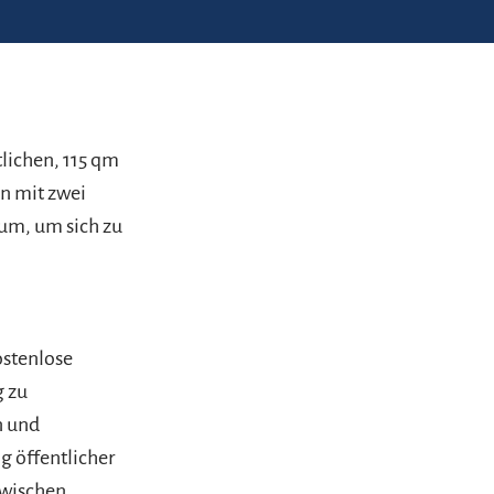
lichen, 115 qm
n mit zwei
aum, um sich zu
ostenlose
g zu
n und
 öffentlicher
zwischen