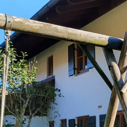
Aktivitäten im Chiemgau
Leben & 
Wandern & Gipfelglück
Veran
Radfahren &
Sehen
Mountainbiken
& Aus
Chiemsee & Wassererlebn
Tradit
Aktivitäten für die Familie
Projek
Winter
Orte 
Golfen
Karri