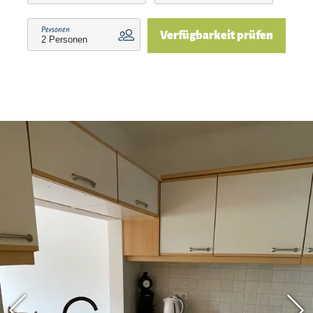
liegt 50 km von der Ferienwohnung entfernt und
Rosenheim erreichen sie nach 35 km. Der
Personen
Verfügbarkeit prüfen
nächstgelegene Flughafen ist der 60 km
entfernte Flughafen Salzburg oder der 88 km
entfernte Flughafen München.