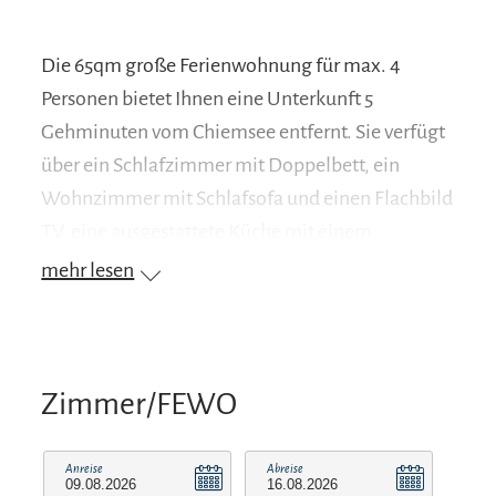
Die 65qm große Ferienwohnung für max. 4
Personen bietet Ihnen eine Unterkunft 5
Gehminuten vom Chiemsee entfernt. Sie verfügt
über ein Schlafzimmer mit Doppelbett, ein
Wohnzimmer mit Schlafsofa und einen Flachbild
TV, eine ausgestattete Küche mit einem
Essbereich und einem Bad mit Dusche. Ein
mehr lesen
Babybett ist ebenfalls vorhanden. Außerdem
verfügt sie über einen großzügigen Balkon mit
Bergblick. Es besteht die Möglichkeit einer
Skiaufbewahrung im separaten, abgesperrten
Zimmer/FEWO
Keller. Die Umgebung lädt zum Wandern,
Skifahren und Radfahren ein. Bad Reichenhall
Anreise
Abreise