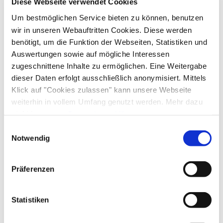
Diese Webseite verwendet Cookies
Um bestmöglichen Service bieten zu können, benutzen
An- und Abreise
wir in unseren Webauftritten Cookies. Diese werden
benötigt, um die Funktion der Webseiten, Statistiken und
Anreise: 14:00 - 19:00
Abreise: 08:00 - 11:00
Auswertungen sowie auf mögliche Interessen
zugeschnittene Inhalte zu ermöglichen. Eine Weitergabe
Services
dieser Daten erfolgt ausschließlich anonymisiert. Mittels
Klick auf "Cookies zulassen" kann unsere Webseite
kostenloser Parkplatz
Parkplatz am Haus
weiterhin in vollem Umfang genutzt werden. Mehr dazu
Zahlungsoptionen vor Ort
steht in unserer
Parkplätze an der Straße
Datenschutzerklärung
.
Alle Daten zu unserem Unternehmen sind im
Impressum
Einwilligungsauswahl
Ausschließlich Barzahlung
gelistet.
Ausstattung
Notwendig
kostenloses W-LAN (in der gesamten Unterkunft)
Präferenzen
Richtlinien
Skiaufbewahrung
Kinder willkommen
Haustiere nicht erlaubt
Statistiken
Aktivitäten
Nichtraucherunterkunft (Alle öffentlichen und privaten
Bereiche sind Nichtraucherzonen)