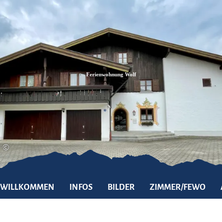
Zum
Zur
Zum
Inhalt
Suche
Footer
Ferienwohnung Wolf
©
WILLKOMMEN
INFOS
BILDER
ZIMMER/FEWO