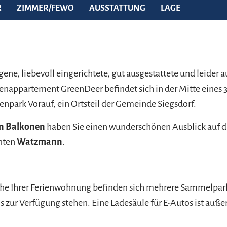
R
ZIMMER/FEWO
AUSSTATTUNG
LAGE
gene, liebevoll eingerichtete, gut ausgestattete und leider 
ienappartement GreenDeer befindet sich in der Mitte eines 3
enpark Vorauf, ein Ortsteil der Gemeinde Siegsdorf.
n Balkonen
haben Sie einen wunderschönen Ausblick auf di
nten
Watzmann
.
ähe Ihrer Ferienwohnung befinden sich mehrere Sammelpark
s zur Verfügung stehen. Eine Ladesäule für E-Autos ist auß