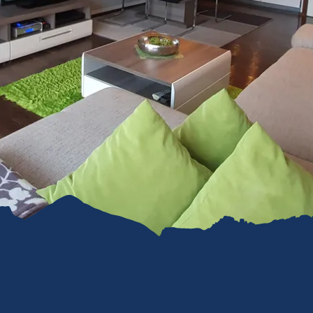
refreiheit im
mgau
gau G'schichten