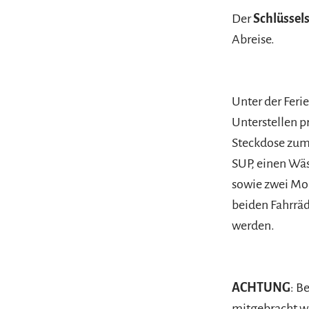
Der
Schlüssel
Abreise.
Unter der Feri
Unterstellen p
Steckdose zum 
SUP, einen Wäs
sowie zwei Mou
beiden Fahrräde
werden.
ACHTUNG
: B
mitgebracht w