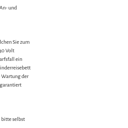
 An- und
elchen Sie zum
30 Volt
rfsfall ein
inderreisebett
e Wartung der
 garantiert
itte selbst