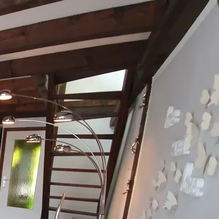
kunft
B2B Portal