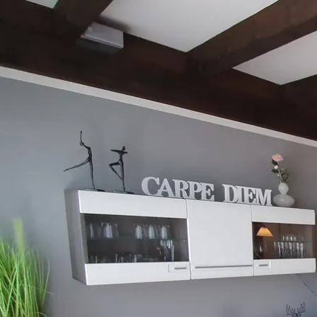
Aktivitäten im Chiemgau
Leben & 
Wandern & Gipfelglück
Veran
Radfahren &
Sehen
Mountainbiken
& Aus
Chiemsee & Wassererlebn
Tradit
Aktivitäten für die Familie
Projek
Winter
Orte 
Golfen
Karri