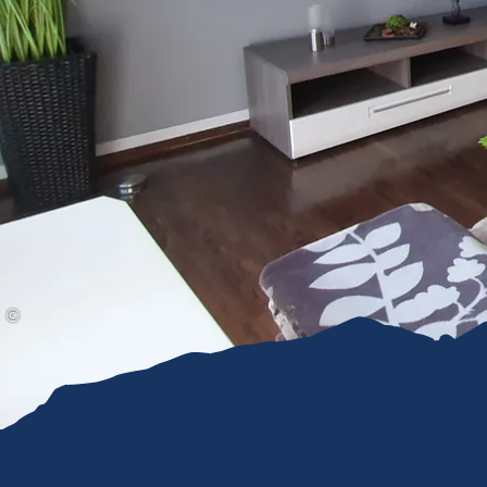
Gleitschirmfliegen &
Barrie
Luftsport
Chie
Interaktive Vollbildkarte
Chiem
©