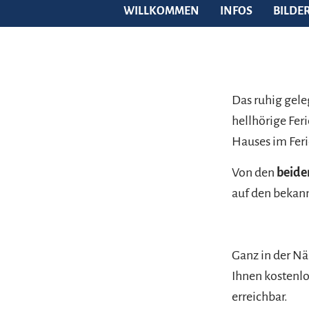
WILLKOMMEN
INFOS
BILDE
Das ruhig gele
hellhörige Fer
Hauses im Feri
Von den
beide
auf den bekan
Ganz in der N
Ihnen kostenlo
erreichbar.