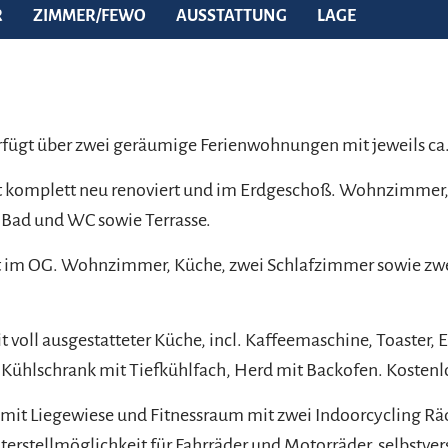
R
ZIMMER/FEWO
AUSSTATTUNG
LAGE
rfügt über zwei geräumige Ferienwohnungen mit jeweils ca
st komplett neu renoviert und im Erdgeschoß. Wohnzimmer,
 Bad und WC sowie Terrasse.
st im OG. Wohnzimmer, Küche, zwei Schlafzimmer sowie z
 voll ausgestatteter Küche, incl. Kaffeemaschine, Toaster, E
Kühlschrank mit Tiefkühlfach, Herd mit Backofen. Kostenl
mit Liegewiese und Fitnessraum mit zwei Indoorcycling Rä
erstellmöglichkeit für Fahrräder und Motorräder, selbstver