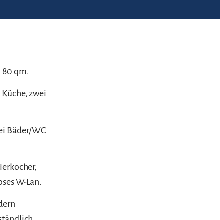
. 80 qm.
 Küche, zwei
wei Bäder/WC
ierkocher,
oses W-Lan.
dern
ständlich