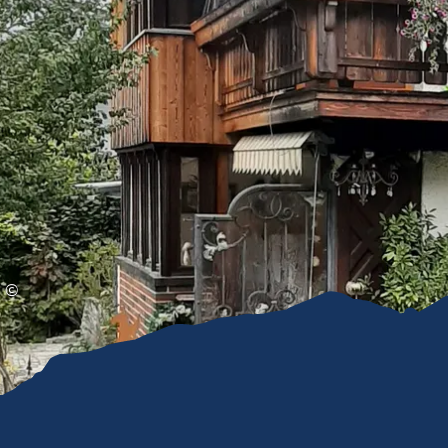
Gleitschirmfliegen &
Barrie
Luftsport
Chie
Interaktive Vollbildkarte
Chiem
©