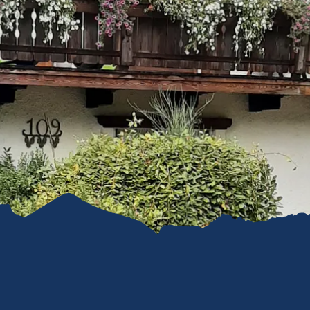
refreiheit im
mgau
gau G'schichten