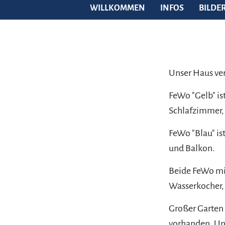
WILLKOMMEN
INFOS
BILDE
Unser Haus ve
FeWo "Gelb" i
Schlafzimmer,
FeWo "Blau" i
und Balkon.
Beide FeWo mit
Wasserkocher, 
Großer Garten 
vorhanden. Unt