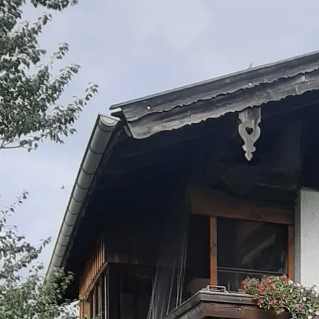
Aktivitäten im Chiemgau
Leben & 
Wandern & Gipfelglück
Veran
Radfahren &
Sehen
Mountainbiken
& Aus
Chiemsee & Wassererlebn
Tradit
Aktivitäten für die Familie
Projek
Winter
Orte 
Golfen
Karri