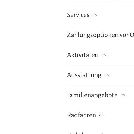
Services
Nahverkehr in der Nähe
kosten
Zahlungsoptionen vor 
Ausschließlich Barzahlung
Aktivitäten
Fahrradtouren
Langlaufen
Ausstattung
Skiaufbewahrung
kostenloses 
Familienangebote
Brettspiele/Puzzle
Kostenfreies
Radfahren
Fahrradgarage abschließbar
La