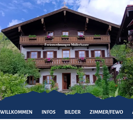
Zum
Zur
Zum
Inhalt
Suche
Footer
Ferienwohnungen Müllerbauer
©
WILLKOMMEN
INFOS
BILDER
ZIMMER/FEWO