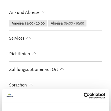
An- und Abreise
Anreise: 14:00 - 20:00
Abreise: 06:00 - 10:00
Services
Fahrradparkplätze
kostenloser Parkplatz
Richtlinien
Parkplatz am Haus
Haustiere nicht erlaubt
Zahlungsoptionen vor Ort
Nichtraucherunterkunft (Alle öffentlichen und privaten
Bereiche sind Nichtraucherzonen)
Ausschließlich Barzahlung
Sprachen
Deutsch
Ausstattung