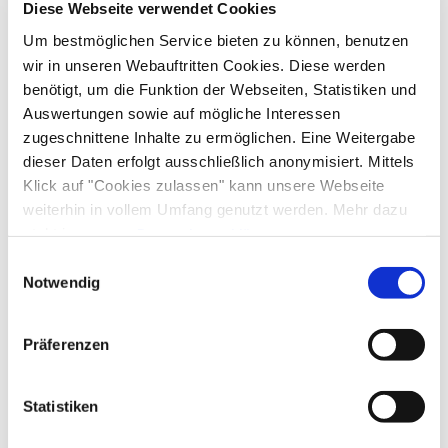
kostenloses W-LAN (in der gesamten Unterkunft)
Diese Webseite verwendet Cookies
Lage
Um bestmöglichen Service bieten zu können, benutzen
wir in unseren Webauftritten Cookies. Diese werden
Besonders ruhige Lage
benötigt, um die Funktion der Webseiten, Statistiken und
Auswertungen sowie auf mögliche Interessen
zugeschnittene Inhalte zu ermöglichen. Eine Weitergabe
Zusatzleistungen
dieser Daten erfolgt ausschließlich anonymisiert. Mittels
Klick auf "Cookies zulassen" kann unsere Webseite
weiterhin in vollem Umfang genutzt werden. Mehr dazu
steht in unserer
Datenschutzerklärung
.
Alle Daten zu unserem Unternehmen sind im
Impressum
Einwilligungsauswahl
gelistet.
Notwendig
Präferenzen
Statistiken