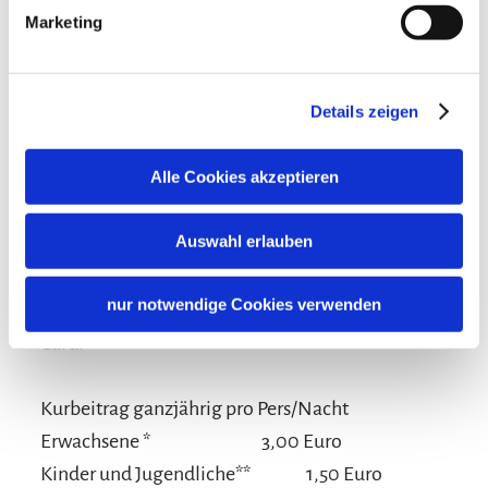
Marketing
Konditionen/Extras
Details zeigen
Profitieren Sie von den Vorteilen der inklusiv
Alle Cookies akzeptieren
Card, von Gratis-Leistungen und Ermäßigungen
auch gleich am Anreisetag (z.B. kostenlose
Auswahl erlauben
Auffahrt zur Winklmoos-Alm, Teilnahme an
geführten Wanderungen usw.) Fragen Sie bitte
nur notwendige Cookies verwenden
Ihren Vermieter bei der Ankunft nach der inklusiv
Card!
Kurbeitrag ganzjährig pro Pers/Nacht
Erwachsene *
3,00 Euro
Kinder und Jugendliche**
1,50 Euro