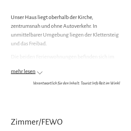
Unser Haus liegt oberhalb der Kirche,
zentrumsnah und ohne Autoverkehr. In
unmittelbarer Umgebung liegen der Klettersteig
und das Freibad.
Die beiden Ferienwohnungen befinden sich im
Zuhaus im ersten Stock mit separaten
mehr lesen
Eingängen.
Verantwortlich für den Inhalt: Tourist Info Reit im Winkl
Ihr Vorteil als unser Gast: Wir sind Partner-
Vermieter/Betrieb der Reit im Winkl Schwimm-
Card. Sie haben dadurch die Möglichkeit,
zusätzlich zu unseren eigenen Leistungen weitere
Zimmer/FEWO
kostenlose Leistungen zu erhalten, wie z.B. freien