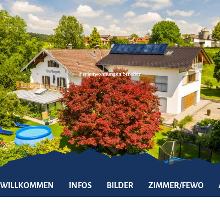
Zum
Zur
Zum
Inhalt
Suche
Footer
Ferienwohnungen Straßer
©
WILLKOMMEN
INFOS
BILDER
ZIMMER/FEWO