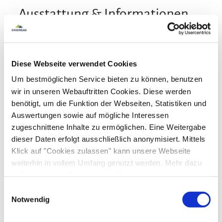
Ausstattung & Informationen
An- und Abreise
Diese Webseite verwendet Cookies
Anreise: 15:00 - 22:00
Abreise: 07:00 - 10:00
Um bestmöglichen Service bieten zu können, benutzen
wir in unseren Webauftritten Cookies. Diese werden
Services
benötigt, um die Funktion der Webseiten, Statistiken und
Auswertungen sowie auf mögliche Interessen
Nahverkehr in der Nähe
kostenloser Parkplatz
zugeschnittene Inhalte zu ermöglichen. Eine Weitergabe
Zahlungsoptionen vor Ort
Gepäckaufbewahrung
Fahrradparkplätze
dieser Daten erfolgt ausschließlich anonymisiert. Mittels
Klick auf "Cookies zulassen" kann unsere Webseite
Feuerlöscher in der Unterkunft
Parkplatz am Haus
Ausschließlich Barzahlung
weiterhin in vollem Umfang genutzt werden. Mehr dazu
Aktivitäten
E-Tankstelle
steht in unserer
Datenschutzerklärung
.
Angeln
Fahrradtouren
Radfahren
Tischtennis
Alle Daten zu unserem Unternehmen sind im
Impressum
Einwilligungsauswahl
Nachhaltigkeit
gelistet.
Notwendig
Touren zu Fuß
Wandern
Wassersportmöglichkeiten vor Ort
100% Ökostrom