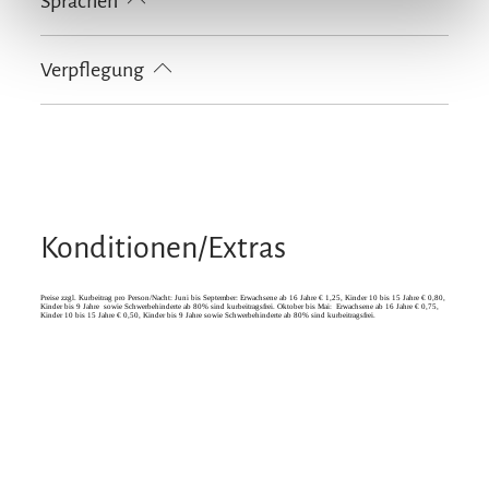
Sprachen
Liegewiese
Sonnenstühle/-liegen
Terrasse
Deutsch
Englisch
Verpflegung
Brötchenservice
Konditionen/Extras
Preise zzgl. Kurbeitrag pro Person/Nacht: Juni bis September: Erwachsene ab 16 Jahre € 1,25, Kinder 10 bis 15 Jahre € 0,80,
Kinder bis 9 Jahre sowie Schwerbehinderte ab 80% sind kurbeitragsfrei. Oktober bis Mai: Erwachsene ab 16 Jahre € 0,75,
Kinder 10 bis 15 Jahre € 0,50, Kinder bis 9 Jahre sowie Schwerbehinderte ab 80% sind kurbeitragsfrei.