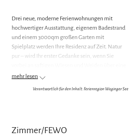
Drei neue, moderne Ferienwohnungen mit
hochwertiger Ausstattung, eigenem Badestrand
und einem 3000qm großen Garten mit
Spielplatz werden Ihre Residenz auf Zeit. Natur
pur – wird Ihr erster Gedanke sein, wenn Sie
vorbei an saftigen Wiesen und Weiden über eine
kleine Straße in das Dörfchen Mauerham
mehr lesen
kommen. Und gleich eines der ersten Häuser auf
Verantwortlich für den Inhalt: Ferienregion Waginger See
einer Anhöhe mit Blick über den Tachinger- und
Waginger See sowie über weite Teile der
Chiemgauer Alpen wird ihr neues Zuhause auf
Zeit. Die vier Ferienwohnungen grenzen direkt an
Zimmer/FEWO
das Wohnhaus der Familie Straßer an, das ein