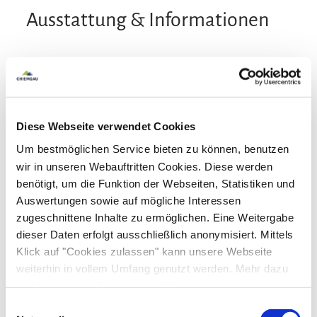
Ausstattung & Informationen
An- und Abreise
Anreise: 15:00 - 21:00
Abreise: 06:00 - 10:00
Diese Webseite verwendet Cookies
Services
Um bestmöglichen Service bieten zu können, benutzen
wir in unseren Webauftritten Cookies. Diese werden
kostenloser Parkplatz
Einkaufsservice vor Anreise
benötigt, um die Funktion der Webseiten, Statistiken und
Zahlungsoptionen vor Ort
Gepäckaufbewahrung
Auswertungen sowie auf mögliche Interessen
zugeschnittene Inhalte zu ermöglichen. Eine Weitergabe
Allergikerfreundliche Zimmer verfügbar
Ausschließlich Barzahlung
Pool und Wellness
dieser Daten erfolgt ausschließlich anonymisiert. Mittels
Waschsalon/Wäscheservice
Parkplatz am Haus
Klick auf "Cookies zulassen" kann unsere Webseite
Schwimmbad (aussen)
Beheizter Pool
weiterhin in vollem Umfang genutzt werden. Mehr dazu
Ausstattung
steht in unserer
Datenschutzerklärung
.
Alle Daten zu unserem Unternehmen sind im
Impressum
Einwilligungsauswahl
Spielplatz