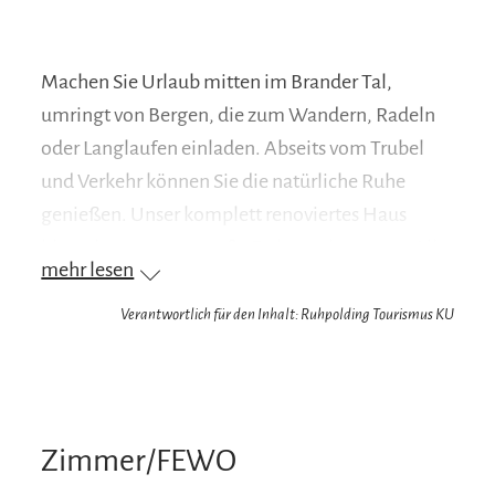
Machen Sie Urlaub mitten im Brander Tal,
umringt von Bergen, die zum Wandern, Radeln
oder Langlaufen einladen. Abseits vom Trubel
und Verkehr können Sie die natürliche Ruhe
genießen. Unser komplett renoviertes Haus
bietet insgesamt 3 große Ferienwohnungen. Alle
mehr lesen
Wohnungen sind ausgelegt für 2 - 5 Personen,
mit 2 Schlafzimmern, einer ausziehbaren Couch
Verantwortlich für den Inhalt: Ruhpolding Tourismus KU
im Wohnraum, separater Küche, Telefon mit
eigener Nummer und TV. Weiterhin bieten wir
Ihnen einen Spielplatz, eine Liegewiese mit
Liegestühlen und einen Grillplatz.
Zimmer/FEWO