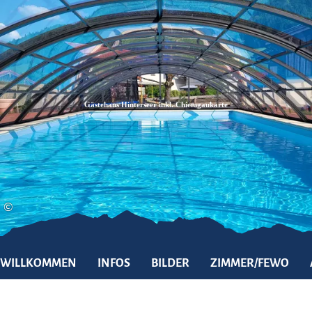
Zum
Zur
Zum
Inhalt
Suche
Footer
Gästehaus Hinterseer inkl. Chiemgaukarte
©
WILLKOMMEN
INFOS
BILDER
ZIMMER/FEWO