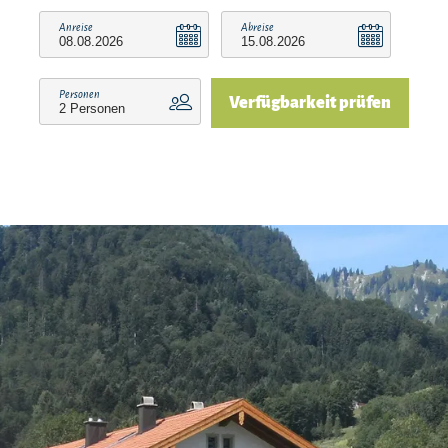
Ihr Vorteil: Wir sind Partnerbetrieb der Chiemgau
Anreise
Abreise
Karte
Bei Ihrer Anreise erhalten Sie die Chiemgau
Personen
Verfügbarkeit prüfen
Karte, mit der Sie zahlreiche kostenlose
Angebote in und um Ruhpolding genießen
können. Sie haben u.a. Zugang zu Bergbahnen,
Skiliften und Erlebnisbädern sowie zu
verschiedenen Museen und geführten
Wanderungen. Auch ein kostenloser Radverleih
und die Nutzung öffentlicher Verkehrsmittel wie
der regionalen Busse und der Bayerischen
Regiobahn zwischen Ruhpolding und Traunstein
stehen Ihnen zur Verfügung. So können Sie die
Region in vollen Zügen erleben und sich
gleichzeitig von vielen kostenfreien Angeboten