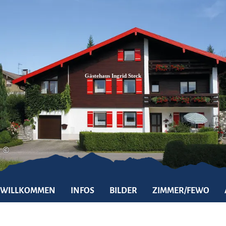
Zum
Zur
Zum
Inhalt
Suche
Footer
Gästehaus Ingrid Steck
©
WILLKOMMEN
INFOS
BILDER
ZIMMER/FEWO