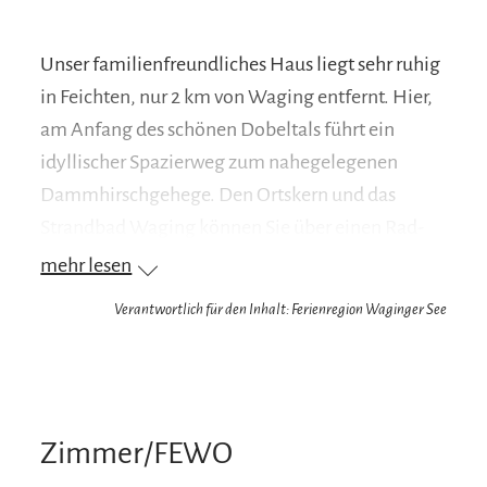
Unser familienfreundliches Haus liegt sehr ruhig
in Feichten, nur 2 km von Waging entfernt. Hier,
am Anfang des schönen Dobeltals führt ein
idyllischer Spazierweg zum nahegelegenen
Dammhirschgehege. Den Ortskern und das
Strandbad Waging können Sie über einen Rad-
und Fußweg durch unsere schöne Natur einfach
mehr lesen
und direkt erreichen. Für alle Gäste steht eine
Verantwortlich für den Inhalt: Ferienregion Waginger See
Tischtennisplatte, Liegestühle und Schaukel zur
Verfügung. Für unsere kleinen Gäste stellen wir
Ihnen gerne einen Hochstuhl und ein Kinderbett
mit in die Wohnung. Auch Radfahrer sind bei uns
Zimmer/FEWO
herzlich Willkommen; zum Service gehört