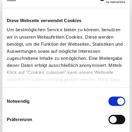
An- und Abreise
Diese Webseite verwendet Cookies
Anreise: 11:00 - 18:00
Abreise: 06:00 - 10:30
Um bestmöglichen Service bieten zu können, benutzen
wir in unseren Webauftritten Cookies. Diese werden
benötigt, um die Funktion der Webseiten, Statistiken und
Services
Auswertungen sowie auf mögliche Interessen
zugeschnittene Inhalte zu ermöglichen. Eine Weitergabe
Abholung vom Bahnhof
Grundstück umzäunt
Zahlungsoptionen vor Ort
dieser Daten erfolgt ausschließlich anonymisiert. Mittels
Parkplatz am Haus
Behindertengerechte Parkplätze
Klick auf "Cookies zulassen" kann unsere Webseite
Ausschließlich Barzahlung
weiterhin in vollem Umfang genutzt werden. Mehr dazu
In der Nähe
steht in unserer
Datenschutzerklärung
.
Alle Daten zu unserem Unternehmen sind im
Impressum
Einwilligungsauswahl
Bahnhof
Tourist Information
Ausstattung
gelistet.
Notwendig
kostenloses W-LAN (in der gesamten Unterkunft)
Präferenzen
Richtlinien