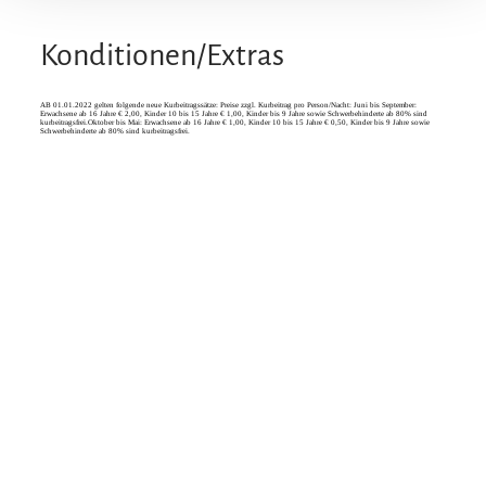
Konditionen/Extras
AB 01.01.2022 gelten folgende neue Kurbeitragssätze: Preise zzgl. Kurbeitrag pro Person/Nacht: Juni bis September:
Erwachsene ab 16 Jahre € 2,00, Kinder 10 bis 15 Jahre € 1,00, Kinder bis 9 Jahre sowie Schwerbehinderte ab 80% sind
kurbeitragsfrei.Oktober bis Mai: Erwachsene ab 16 Jahre € 1,00, Kinder 10 bis 15 Jahre € 0,50, Kinder bis 9 Jahre sowie
Schwerbehinderte ab 80% sind kurbeitragsfrei.