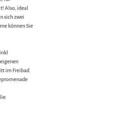
! Also, ideal
n sich zwei
erne können Sie
inkl
 eigenen
itt im Freibad
eepromenade
lie