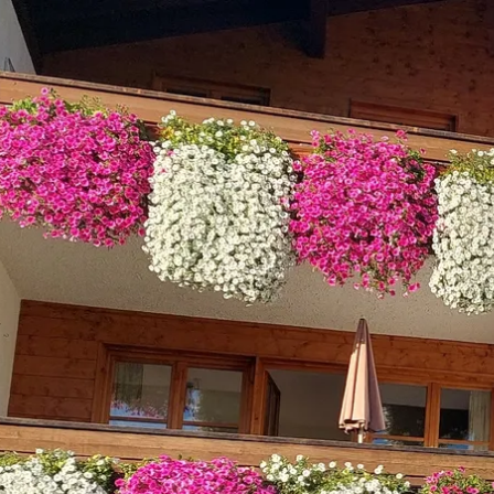
Aktivitäten im Chiemgau
Leben & 
Wandern & Gipfelglück
Veran
Radfahren &
Sehen
Mountainbiken
& Aus
Chiemsee & Wassererlebn
Tradit
Aktivitäten für die Familie
Projek
Winter
Orte 
Golfen
Karri