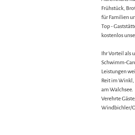
Frühstück, Bro
für Familien u
Top - Gaststät
kostenlos unse
Ihr Vorteil als
Schwimm-Card. 
Leistungen weit
Reit im Winkl
am Walchsee.
Verehrte Gäste
Windbichler/