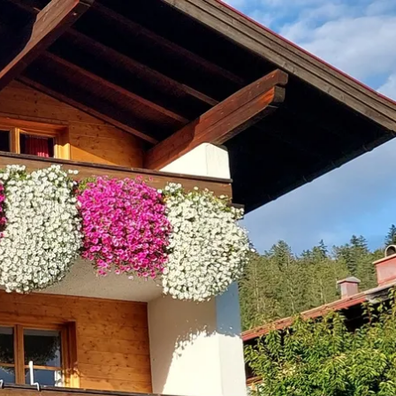
kunft
B2B Portal