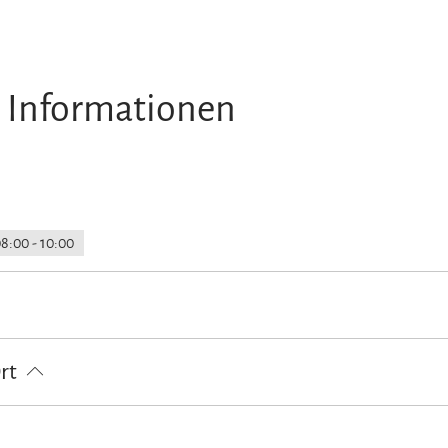
 Informationen
08:00 - 10:00
her in der Unterkunft
Grundstück umzäunt
Parkplatz am Haus
Ort