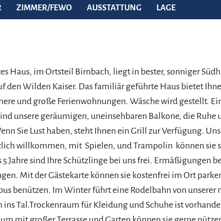
R
ZIMMER/FEWO
AUSSTATTUNG
LAGE
es Haus, im Ortsteil Birnbach, liegt in bester, sonniger Sü
uf den Wilden Kaiser. Das familiär geführte Haus bietet Ihn
inere und große Ferienwohnungen. Wäsche wird gestellt. Ei
sind unsere geräumigen, uneinsehbaren Balkone, die Ruhe 
enn Sie Lust haben, steht Ihnen ein Grill zur Verfügung. Uns
zlich willkommen, mit Spielen, und Trampolin können sie s
 5 Jahre sind Ihre Schützlinge bei uns frei. Ermäßigungen 
ngen. Mit der Gästekarte können sie kostenfrei im Ort park
bus benützen. Im Winter führt eine Rodelbahn von unserer 
 ins Tal.Trockenraum für Kleidung und Schuhe ist vorhand
um mit großer Terrasse und Garten können sie gerne nützen