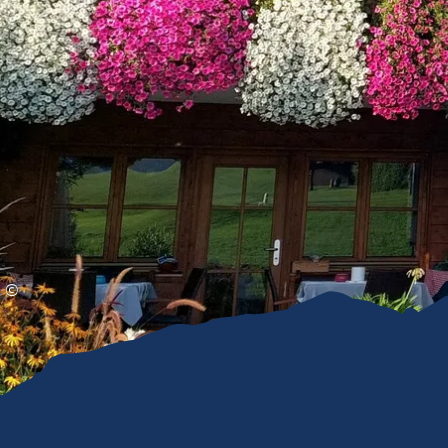
Gleitschirmfliegen &
Barrie
Luftsport
Chie
Interaktive Vollbildkarte
Chiem
©