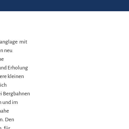
dhanglage mit
en neu
ne
und Erholung
ere kleinen
ich
bei Bergbahnen
en und im
nahe
en. Den
, für