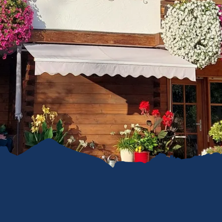
refreiheit im
mgau
gau G'schichten