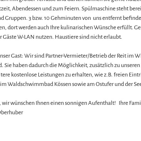
tzeit, Abendessen und zum Feiern. Spülmaschine steht bereit
nd Gruppen. 3 bzw. 10 Gehminuten von uns entfernt befinde
ten, dort werden auch Ihre kulinarischen Wünsche erfüllt. G
r Gäste W-LAN nutzen. Haustiere sind nicht erlaubt.
 unser Gast: Wir sind Partner-Vermieter/Betrieb der Reit im W
Sie haben dadurch die Möglichkeit, zusätzlich zu unseren
ere kostenlose Leistungen zu erhalten, wie z.B. freien Eintr
, im Waldschwimmbad Kössen sowie am Ostufer und der S
, wir wünschen Ihnen einen sonnigen Aufenthalt! Ihre Fami
Oberhuber