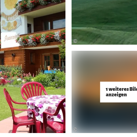
©
1 weiteres Bil
anzeigen
©