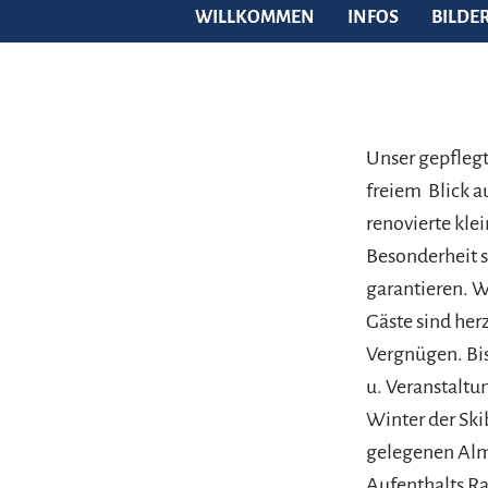
WILLKOMMEN
INFOS
BILDE
Unser gepflegt
freiem Blick a
renovierte kle
Besonderheit 
garantieren. W
Gäste sind her
Vergnügen. Bis
u. Veranstaltu
Winter der Ski
gelegenen Alm
Aufenthalts Ra