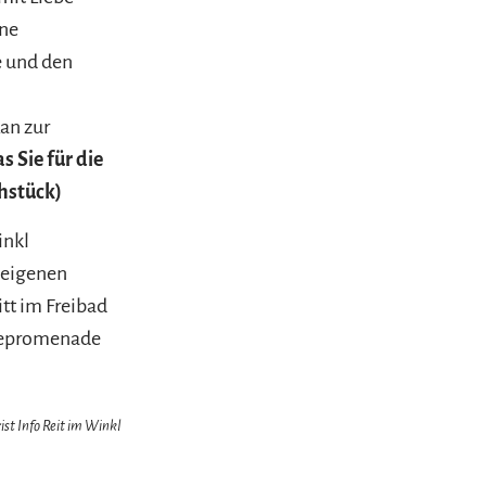
ine
e und den
Lan zur
 Sie für die
hstück)
inkl
 eigenen
itt im Freibad
eepromenade
ist Info Reit im Winkl