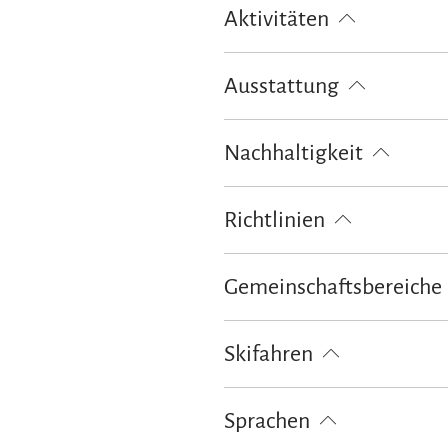
Aktivitäten
Abendunterhaltung
Fahrradtou
Ausstattung
Skifahren
Tennisplatz
Tisch
Skiaufbewahrung
kostenloses 
Nachhaltigkeit
100% Ökostrom
Richtlinien
Haustiere nicht erlaubt
Nichtra
Gemeinschaftsbereiche
Garten
Terrasse
Skifahren
Skiaufbewahrung
Sprachen