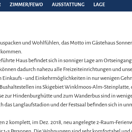
R
ZIMMER/FEWO
AUSSTATTUNG
LAGE
packen und Wohlfühlen, das Motto im Gästehaus Sonnen
llkommen.
eführte Haus befindet sich in sonniger Lage am Ortseingang
können dadurch nahezu alle Freizeiteinrichtungen und uns
 Einkaufs - und Einkehrmöglichkeiten in nur wenigen Geh
 Bushaltestellen ins Skigebiet Winklmoos-Alm-Steinplatte, 
sse zur Hindenburghütte und zum Wanderbus sind in wenig
ch das Langlaufstadion und der Festsaal befinden sich in un
nen 2 komplett, im Dez. 2018, neu angelegte 2-Raum-Feri
ür 1-3 Personen. Die Wohnungen sind sehr komfortabel und 