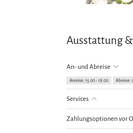
©
Ausstattung &
An- und Abreise
Anreise: 15:00 - 18:00
Abreise: 
Services
Nahverkehr in der Nähe
kosten
Zahlungsoptionen vor 
Feuerlöscher in der Unterkunft
Ausschließlich Barzahlung