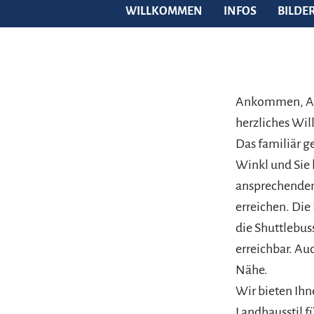
WILLKOMMEN
INFOS
BILDE
Ankommen, Aus
herzliches Wi
Das familiär g
Winkl und Sie 
ansprechenden
erreichen. Die
die Shuttlebu
erreichbar. Au
Nähe.
Wir bieten Ih
Landhausstil f