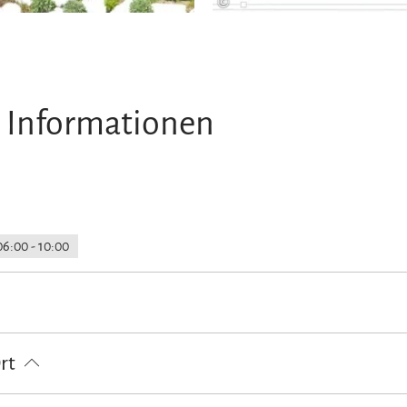
©
 Informationen
06:00 - 10:00
loser Parkplatz
Behindertengerechte Parkplätze
Fahrradparkplätze
Ort
Parkplatz am Haus
Zeitungen
E-Tankstelle