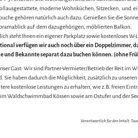
 Vollausgestattete, moderne Wohnküchen, Sitzecken, und e
ouche gehören natürlich auch dazu. Genießen Sie die Sonn
noramablick auf dem dazugehörigen, möblierten Balkon.
lich steht Ihnen ein eigener Parkplatz sowie kostenloses W-
tional verfügen wir auch noch über ein Doppelzimmer, das
de und Bekannte separat dazu buchen können. (ohne Frü
 unser Gast: Wir sind Partner-Vermieter/Betrieb der Reit im W
Sie haben dadurch die Möglichkeit, zusätzlich zu unseren
ere kostenlose Leistungen zu erhalten, wie z.B. freien Eintr
, im Waldschwimmbad Kössen sowie am Ostufer und der S
Verantwortlich für den Inhalt: Tour