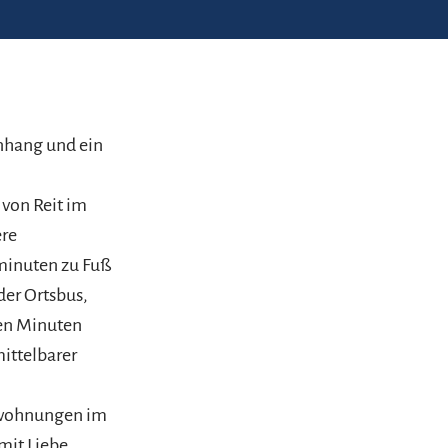
hang und ein
 von Reit im
ere
minuten zu Fuß
der Ortsbus,
en Minuten
mittelbarer
enwohnungen im
mit Liebe