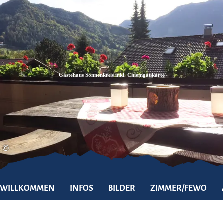
Zum
Zur
Zum
Inhalt
Suche
Footer
Gästehaus Sonnenkreis inkl. Chiemgaukarte
©
WILLKOMMEN
INFOS
BILDER
ZIMMER/FEWO