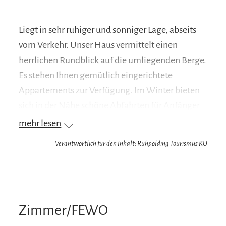
Liegt in sehr ruhiger und sonniger Lage, abseits
vom Verkehr. Unser Haus vermittelt einen
herrlichen Rundblick auf die umliegenden Berge.
Es stehen Ihnen gemütlich eingerichtete
Appartements zur Verfügung. Im Winter bieten
sich in der Nähe schöne Abfahrten für Anfänger
und fortgeschrittene Skiläufer an. Skigebiete der
mehr lesen
Steinplatte, Winklmoosalm erreichen Sie
Verantwortlich für den Inhalt: Ruhpolding Tourismus KU
komfortabel mit dem Auto oder mit dem Skibus.
Wir sprechen neben deutsch und englisch auch
chinesisch.
Zimmer/FEWO
Ihr Vorteil: Wir sind Partnerbetrieb der Chiemgau