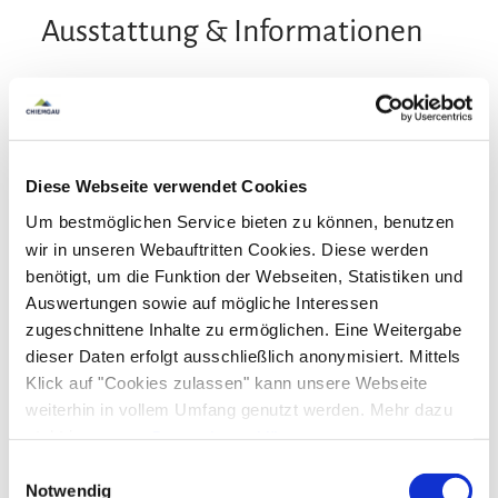
Ausstattung & Informationen
Services
Fahrradparkplätze
kostenloser Parkplatz
Diese Webseite verwendet Cookies
Um bestmöglichen Service bieten zu können, benutzen
In der Nähe
wir in unseren Webauftritten Cookies. Diese werden
benötigt, um die Funktion der Webseiten, Statistiken und
Bahnhof
Tourist Information
Ausstattung
Auswertungen sowie auf mögliche Interessen
zugeschnittene Inhalte zu ermöglichen. Eine Weitergabe
kostenloses W-LAN (in der gesamten Unterkunft)
dieser Daten erfolgt ausschließlich anonymisiert. Mittels
Gemeinschaftsbereiche
Klick auf "Cookies zulassen" kann unsere Webseite
weiterhin in vollem Umfang genutzt werden. Mehr dazu
Garten
Grillmöglichkeit
Terrasse
steht in unserer
Aktivitäten
Datenschutzerklärung
.
Alle Daten zu unserem Unternehmen sind im
Impressum
Einwilligungsauswahl
Tischtennis
gelistet.
Notwendig