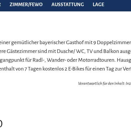
R
ZIMMER/FEWO
AUSSTATTUNG
LAGE
leiner gemütlicher bayerischer Gasthof mit 9 Doppelzimmern
ere Gästezimmer sind mit Dusche/ WC, TV und Balkon ausge
gangpunkt für Radl-, Wander- oder Motorradtouren. Hausg
nthalt von 7 Tagen kostenlos 2 E-Bikes für einen Tag zur Ve
Verantwortlich für den Inhalt: In
O