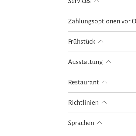
Services
Fahrradparkplätze
Flexible Sto
Zahlungsoptionen vor 
Bankkarte
EC-Karte
Euro/M
Frühstück
Frühstück kontinental
Frühstüc
Ausstattung
kostenloses W-LAN (in der gesamt
Restaurant
Biergarten
Richtlinien
Kinder willkommen
Haustiere 
Sprachen