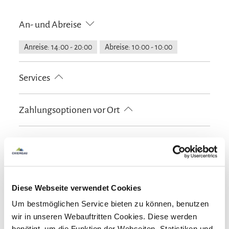
An- und Abreise
Anreise: 14:00 - 20:00
Abreise: 10:00 - 10:00
Services
kostenloser Parkplatz
Fahrradparkplätze
Zahlungsoptionen vor Ort
Zeitungen
Bankkarte
EC-Karte
Maestro
Verpflegung
Vegetarisches Frühstück
Frühstück
Restaurant
Restaurant
Abendessen
Mittagessen
Diese Webseite verwendet Cookies
À-la-carte
Biergarten
Laktosefreie Gerichte
Um bestmöglichen Service bieten zu können, benutzen
Tagung & Konferenz
Regionale Küche
Vegane Gerichte
wir in unseren Webauftritten Cookies. Diese werden
benötigt, um die Funktion der Webseiten, Statistiken und
Vegetarische Gerichte