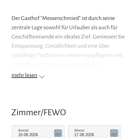
Der Gasthof "Messerschmied" ist durch seine
zentrale Lage sowohl für Urlauber als auch für
Geschäftsreisende ein ideales Ziel. Geniessen Sie
Entspannung, Gmütlichkeit und eine über
150jährige Tradition in unserem gepflegten und
kinderfreundlichen Familienbetrieb. Alle
Zimmer mit Dusche/WC, Kabel-TV und teilweise
mehr lesen
Balkon. Unsere z. T. neu renovierten Suiten sind
komfortabel im ländlichen Stil eingerichtet - mit
Sitzecke und Schreibtisch, ein abgerundetes
Ambiente für erholsame Tage. Auf der
Zimmer/FEWO
Speisenkarte gibt die Bayerische Küche eindeutig
den Ton an - traditionell, bodenständig und
Anreise
Abreise