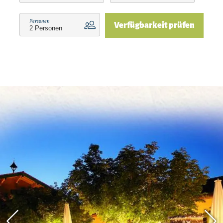
Produkte aus der Region. Das Haus wurde vom
Bayerischen Staatsministerium im Wettbewerb
Personen
Verfügbarkeit prüfen
"Bayerische Küche und Pflege der bayerischen
Wirtshaustradition" ausgezeichnet. Große
Liegewiese. Kinderspielplatz. Heimatabende.
Gartenfeste. Großes Freizeit- Sport- und
Kulturangebot in der Ferienregion
Chiemsee/Chiemgau.Wichtige Information: Am
Montag und Dienstag haben wir Ruhetag. Eine
Anreise an diesen Tagen ist nur nach vorheriger
Rücksprache möglich!