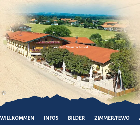
Zum
Zur
Zum
Inhalt
Suche
Footer
Gasthof Messerschmied
©
WILLKOMMEN
INFOS
BILDER
ZIMMER/FEWO