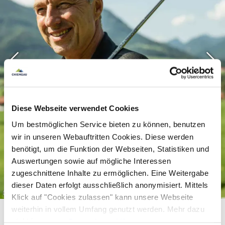
weiterentwickelt und verbessert wird, entspricht
dem Selbstverständnis des Clubs, gepaart mit
dem Willen zur steten Qualitätssteigerung.
Diese Webseite verwendet Cookies
Um bestmöglichen Service bieten zu können, benutzen
wir in unseren Webauftritten Cookies. Diese werden
benötigt, um die Funktion der Webseiten, Statistiken und
Auswertungen sowie auf mögliche Interessen
zugeschnittene Inhalte zu ermöglichen. Eine Weitergabe
dieser Daten erfolgt ausschließlich anonymisiert. Mittels
©
Klick auf "Cookies zulassen" kann unsere Webseite
weiterhin in vollem Umfang genutzt werden. Mehr dazu
steht in unserer
Datenschutzerklärung
.