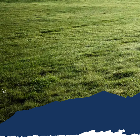
Gleitschirmfliegen &
Barrie
Luftsport
Chie
Interaktive Vollbildkarte
Chiem
©