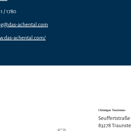
1 / 1780
ung@das-achental.com
w.das-achental.com/
Chiemgau Tourismus
Seuffertstraße
83278 Traunste