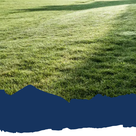
refreiheit im
mgau
gau G'schichten