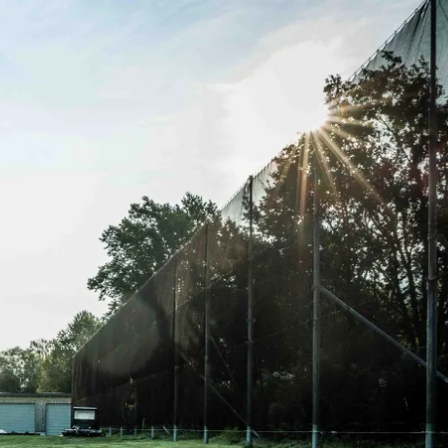
kunft
B2B Portal