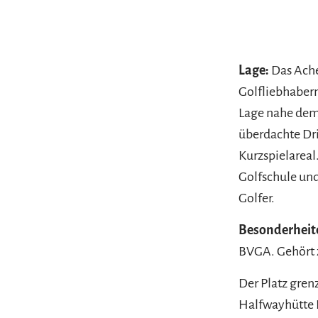
Lage:
Das Ache
Golfliebhabern
Lage nahe dem 
überdachte Dri
Kurzspielareal
Golfschule und
Golfer.
Besonderheit
BVGA. Gehört 
Der Platz grenz
Halfwayhütte D