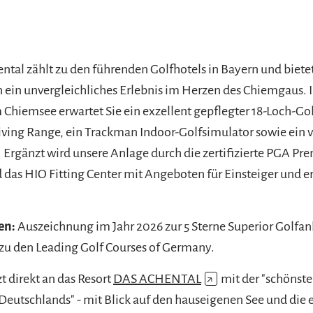
ntal zählt zu den führenden Golfhotels in Bayern und biete
 ein unvergleichliches Erlebnis im Herzen des Chiemgaus. In
Chiemsee erwartet Sie ein exzellent gepflegter 18-Loch-Gol
ving Range, ein Trackman Indoor-Golfsimulator sowie ein vi
. Ergänzt wird unsere Anlage durch die zertifizierte PGA P
 das HIO Fitting Center mit Angeboten für Einsteiger und e
en:
Auszeichnung im Jahr 2026 zur 5 Sterne Superior Golfan
zu den Leading Golf Courses of Germany.
t direkt an das Resort
DAS ACHENTAL
↗
mit der "schönst
eutschlands" - mit Blick auf den hauseigenen See und die