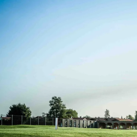
Aktivitäten im Chiemgau
Leben & 
Wandern & Gipfelglück
Veran
Radfahren &
Sehen
Mountainbiken
& Aus
Chiemsee & Wassererlebn
Tradit
Aktivitäten für die Familie
Projek
Winter
Orte 
Golfen
Karri