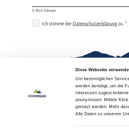
E-Mail Adresse
Ich stimme der
Datenschutzerklärung
zu. *
Diese Webseite verwende
Um bestmöglichen Service 
Gut zu wissen
werden benötigt, um die F
Interessen zugeschnittene 
Kontakt
Im
anonymisiert. Mittels Kli
genutzt werden. Mehr dazu
Team Chiemgau
Dat
Alle Daten zu unserem U
Tourismus
↗