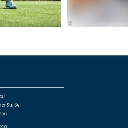
©
tal
r Str. 65
sau
010