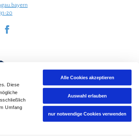
gau.bayern
231-20
Alle Cookies akzeptieren
es. Diese
mögliche
Auswahl erlauben
sschließlich
lem Umfang
nur notwendige Cookies verwenden
Bayern Tourismus