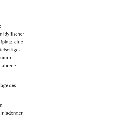
t
 idyllischer
fplatz, eine
elseitiges
remium
rfahrene
lage des
en
 einladenden