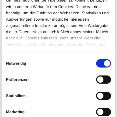
Skifahren
Wandern
wir in unseren Webauftritten Cookies. Diese werden
Kinder willkommen
Haustiere nicht erlaubt
benötigt, um die Funktion der Webseiten, Statistiken und
Sprachen
Nichtraucherunterkunft (Alle öffentlichen und privaten
Auswertungen sowie auf mögliche Interessen
Bereiche sind Nichtraucherzonen)
Deutsch
Englisch
zugeschnittene Inhalte zu ermöglichen. Eine Weitergabe
dieser Daten erfolgt ausschließlich anonymisiert. Mittels
Klick auf "Cookies zulassen" kann unsere Webseite
weiterhin in vollem Umfang genutzt werden. Mehr dazu
Zusatzleistungen
steht in unserer
Datenschutzerklärung
.
Alle Daten zu unserem Unternehmen sind im
Impressum
Einwilligungsauswahl
gelistet.
Notwendig
Präferenzen
Statistiken
Marketing