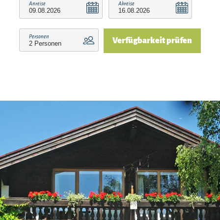
Anreise
Abreise
Card. Sie haben dadurch die Möglichkeit,
zusätzlich zu unseren eigenen Leistungen weitere
Personen
Verfügbarkeit prüfen
kostenlose Leistungen zu erhalten, wie z.B. freien
Eintritt im Freibad Reit im Winkl und im
Waldschwimmbad Kössen.
Des Weiteren sind wir Partner-Vermieter/Betrieb
der Benzeck-Skilifte. Sie haben dadurch die
Möglichkeit, zusätzlich zu unseren eigenen
Leistungen weitere kostenlose Leistungen zu
erhalten wie z.b. im Winter freie Fahrt an den
Benzeckliften (€1,00 Kostenbeitrag).
Auch die Orstbushaltestelle(Winter) ist nebenan,
hier können Sie zu den Benzeckliften fahren, die
Sie kostenlos benützen können.