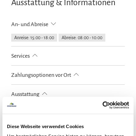
Ausstattung & Informationen
An- und Abreise
Anreise: 15:00 - 18:00
Abreise: 08:00 - 10:00
Services
Nahverkehr in der Nähe
kostenloser Parkplatz
Zahlungsoptionen vor Ort
Parkplatz am Haus
Ausschließlich Barzahlung
Ausstattung
kostenloses W-LAN (in der gesamten Unterkunft)
Aktivitäten
Diese Webseite verwendet Cookies
Golfplatz (Entfernung max. 3 km)
Radfahren
Richtlinien
Um bestmöglichen Service bieten zu können, benutzen