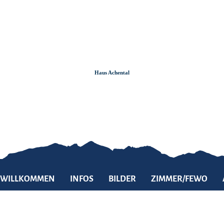
Zum
Zur
Zum
Inhalt
Suche
Footer
Haus Achental
WILLKOMMEN
INFOS
BILDER
ZIMMER/FEWO