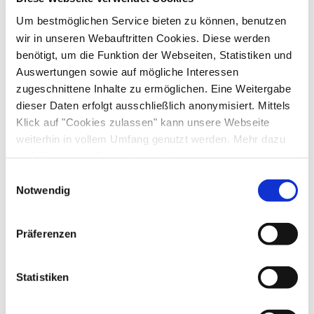
Um bestmöglichen Service bieten zu können, benutzen
An- und Abreise
wir in unseren Webauftritten Cookies. Diese werden
benötigt, um die Funktion der Webseiten, Statistiken und
Anreise: 15:00 - 18:00
Abreise: 08:00 - 10:00
Auswertungen sowie auf mögliche Interessen
zugeschnittene Inhalte zu ermöglichen. Eine Weitergabe
dieser Daten erfolgt ausschließlich anonymisiert. Mittels
Services
Klick auf "Cookies zulassen" kann unsere Webseite
Fahrradparkplätze
kostenloser Parkplatz
Garage
weiterhin in vollem Umfang genutzt werden. Mehr dazu
Zahlungsoptionen vor Ort
steht in unserer
Datenschutzerklärung
.
Parkplatz am Haus
Alle Daten zu unserem Unternehmen sind im
Impressum
Einwilligungsauswahl
Ausschließlich Barzahlung
gelistet.
Notwendig
Aktivitäten
Angeln
Fahrradtouren
Langlaufen
Minigolf
Präferenzen
Ausstattung
Radfahren
Reiten
Skifahren
Touren zu Fuß
Wandern
Skiaufbewahrung
Statistiken
Richtlinien