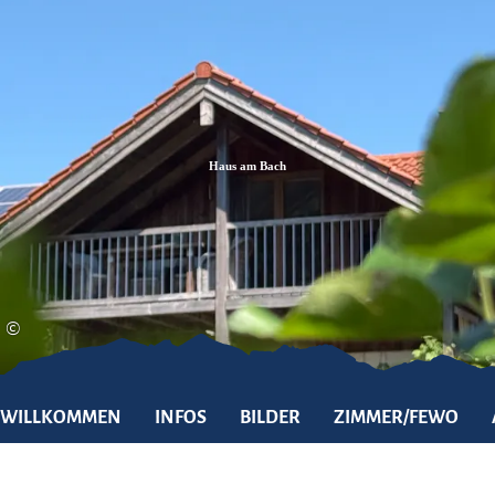
Zum
Zur
Zum
Inhalt
Suche
Footer
Haus am Bach
©
WILLKOMMEN
INFOS
BILDER
ZIMMER/FEWO