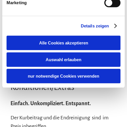
Kinder willkommen
Haustiere nicht erlaubt
Marketing
Skifahren
Nichtraucherunterkunft (Alle öffentlichen und privaten
Bereiche sind Nichtraucherzonen)
Skiaufbewahrung
Sprachen
Details zeigen
Deutsch
Englisch
Radfahren
Alle Cookies akzeptieren
Ladestation für E-Bikes
Fahrradgarage abschließbar
Auswahl erlauben
nur notwendige Cookies verwenden
Konditionen/Extras
Einfach. Unkompliziert. Entspannt.
Der Kurbeitrag und die Endreinigung sind im
Preis inbegriffen.