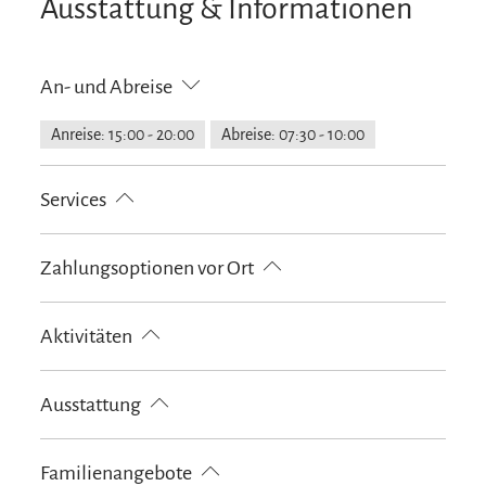
Ausstattung & Informationen
An- und Abreise
Anreise: 15:00 - 20:00
Abreise: 07:30 - 10:00
Services
kostenloser Parkplatz
E-Tankstelle
Zahlungsoptionen vor Ort
Nahverkehr in der Nähe
Gepäckaufbewahrung
Behindertengerechte Parkplätze
Fahrradparkplätze
Ausschließlich Barzahlung
Aktivitäten
Feuerlöscher in der Unterkunft
Garage
Grundstück umzäunt
Parkplatz am Haus
Fahrradtouren
Golfplatz (Entfernung max. 3 km)
Ausstattung
Langlaufen
Radfahren
Skifahren
Tennisplatz
Touren zu Fuß
Wandern
Spielplatz
Familienangebote