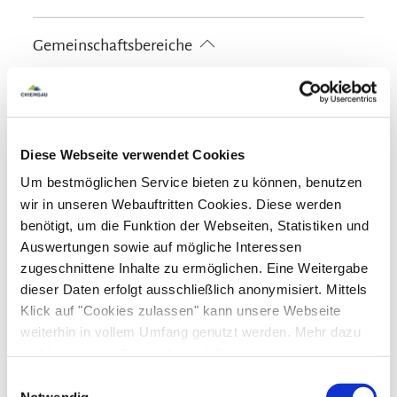
kostenloses W-LAN (in der gesamten Unterkunft)
Skiaufbewahrung
Brettspiele/Puzzle
Bücher, DVDs, Musik für Kinder
Gemeinschaftsbereiche
Familienzimmer
Kinderspielplatz
Outdoorspielgeräte für Kinder
Schlittenverleih
Garten
Grillmöglichkeit
Liegewiese
Radfahren
Sonnenschirme
Sonnenstühle/-liegen
Terrasse
Ladestation für E-Bikes
Fahrradgarage abschließbar
Diese Webseite verwendet Cookies
Nachhaltigkeit
Um bestmöglichen Service bieten zu können, benutzen
100% Ökostrom
wir in unseren Webauftritten Cookies. Diese werden
Richtlinien
benötigt, um die Funktion der Webseiten, Statistiken und
Auswertungen sowie auf mögliche Interessen
Haustiere nicht erlaubt
Kinder willkommen
Skifahren
zugeschnittene Inhalte zu ermöglichen. Eine Weitergabe
Nichtraucherunterkunft (Alle öffentlichen und privaten
dieser Daten erfolgt ausschließlich anonymisiert. Mittels
Bereiche sind Nichtraucherzonen)
Direkter Zugang zur Piste
Skiaufbewahrung
Klick auf "Cookies zulassen" kann unsere Webseite
Sprachen
weiterhin in vollem Umfang genutzt werden. Mehr dazu
Skibus ab Hotel
Skipass-Verkauf
Skischule
steht in unserer
Datenschutzerklärung
.
Deutsch
Englisch
Holländisch
Alle Daten zu unserem Unternehmen sind im
Impressum
Einwilligungsauswahl
gelistet.
Notwendig