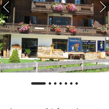
Direkt am Grundstück / Parkplatz befinden sich
mehrere gebührenpflichtige E-Auto Schnelllade
Stationen mit 50 KW. Bettwäsche, Handtücher
sowie die Endreinigung sind inklusive.
Waschmaschine und Trockner gegen Gebühr.
Wir freuen uns auf Ihren Besuch, Ihre Familie
Müller-Diesl
©