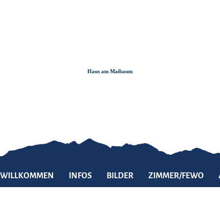
Zum
Zur
Zum
Inhalt
Suche
Footer
Haus am Maibaum
WILLKOMMEN
INFOS
BILDER
ZIMMER/FEWO