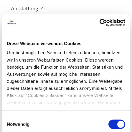
Golfplatz (Entfernung max. 3 km)
Radfahren
Ausstattung
Skifahren
Wandern
Skiaufbewahrung
Frühstück
kostenloses W-LAN (in der gesamten Unterkunft)
Brötchenservice
Diese Webseite verwendet Cookies
In der Nähe
Um bestmöglichen Service bieten zu können, benutzen
Tourist Information
wir in unseren Webauftritten Cookies. Diese werden
Gemeinschaftsbereiche
benötigt, um die Funktion der Webseiten, Statistiken und
Auswertungen sowie auf mögliche Interessen
Garten
Terrasse
zugeschnittene Inhalte zu ermöglichen. Eine Weitergabe
Skifahren
dieser Daten erfolgt ausschließlich anonymisiert. Mittels
Klick auf "Cookies zulassen" kann unsere Webseite
Skiaufbewahrung
Skischuhwärmer
Sprachen
weiterhin in vollem Umfang genutzt werden. Mehr dazu
steht in unserer
Datenschutzerklärung
.
Deutsch
Englisch
Alle Daten zu unserem Unternehmen sind im
Impressum
Einwilligungsauswahl
Verpflegung
gelistet.
Notwendig