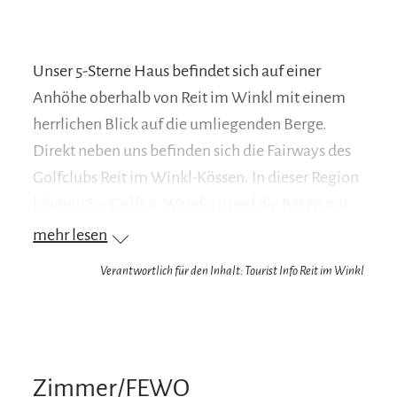
Unser 5-Sterne Haus befindet sich auf einer
Anhöhe oberhalb von Reit im Winkl mit einem
herrlichen Blick auf die umliegenden Berge.
Direkt neben uns befinden sich die Fairways des
Golfclubs Reit im Winkl-Kössen. In dieser Region
können Sie Golfen, Wandern und die Berge mit
dem Bike bezwingen. Im Winter genießen Sie
mehr lesen
bestens präparierte Loipen und
Verantwortlich für den Inhalt: Tourist Info Reit im Winkl
Winterwanderwege sowie optimale Pisten im
Skigebiet Winklmoos-Steinplatte.
Im Luftkurort Reit im Winkl erleben Sie
bayerische Gastfreundschaft ohne
Zimmer/FEWO
Massentourismus. So sind die Voraussetzungen