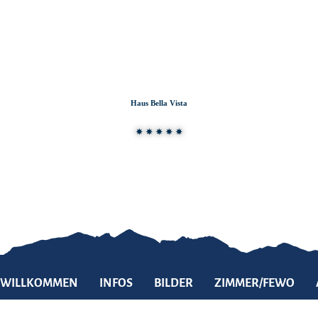
Zum
Zur
Zum
Inhalt
Suche
Footer
Haus Bella Vista
WILLKOMMEN
INFOS
BILDER
ZIMMER/FEWO