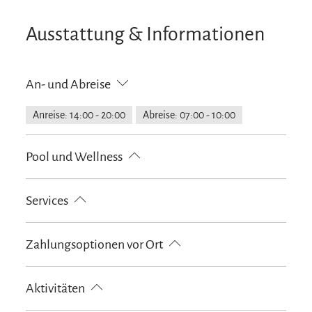
Ausstattung & Informationen
An- und Abreise
Anreise: 14:00 - 20:00
Abreise: 07:00 - 10:00
Pool und Wellness
Infrarotkabine
Sauna
Dampfbad
Services
kostenloser Parkplatz
Gepäckaufbewahrung
Zahlungsoptionen vor Ort
Abholung vom Bahnhof
Fahrradparkplätze
Garage
Parkplatz am Haus
EC-Karte
Maestro
Aktivitäten