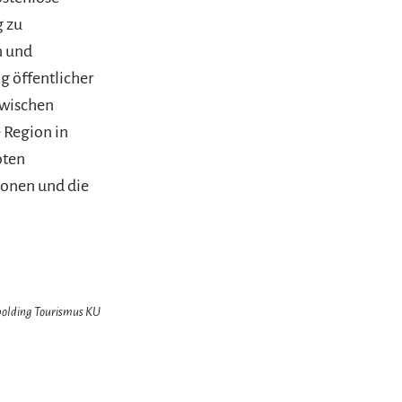
g zu
n und
 öffentlicher
zwischen
 Region in
oten
ionen und die
hpolding Tourismus KU