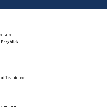
 km vom
 Bergblick,
r
it Tischtennis
ostenlose