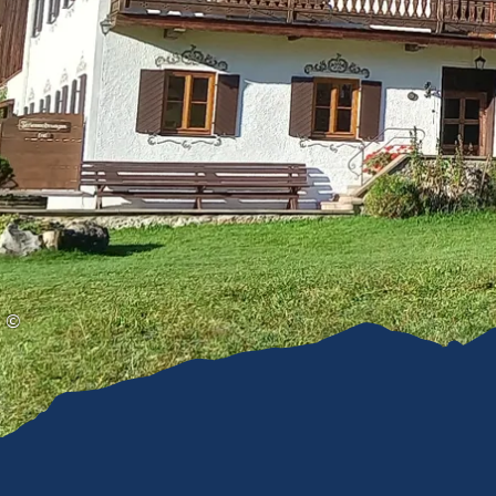
Gleitschirmfliegen &
Barrie
Luftsport
Chie
Interaktive Vollbildkarte
Chiem
©