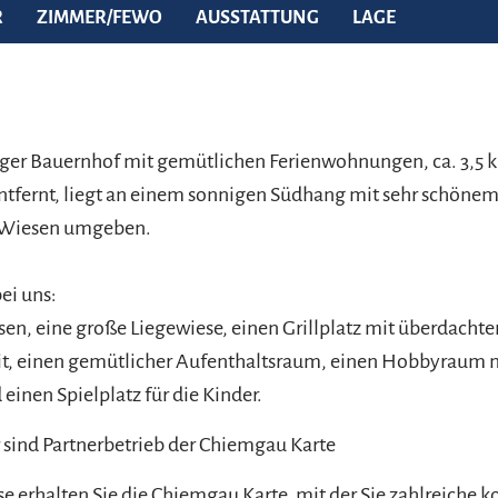
R
ZIMMER/FEWO
AUSSTATTUNG
LAGE
ger Bauernhof mit gemütlichen Ferienwohnungen, ca. 3,5
tfernt, liegt an einem sonnigen Südhang mit sehr schönem
n Wiesen umgeben.
ei uns:
sen, eine große Liegewiese, einen Grillplatz mit überdachte
it, einen gemütlicher Aufenthaltsraum, einen Hobbyraum m
 einen Spielplatz für die Kinder.
ir sind Partnerbetrieb der Chiemgau Karte
se erhalten Sie die Chiemgau Karte, mit der Sie zahlreiche k