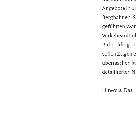
Angebote in u
Bergbahnen, S
geführten Wan
Verkehrsmittel
Ruhpolding und
vollen Zügen e
überraschen la
detaillierten
Hinweis: Das H