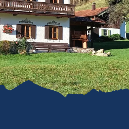
refreiheit im
mgau
gau G'schichten