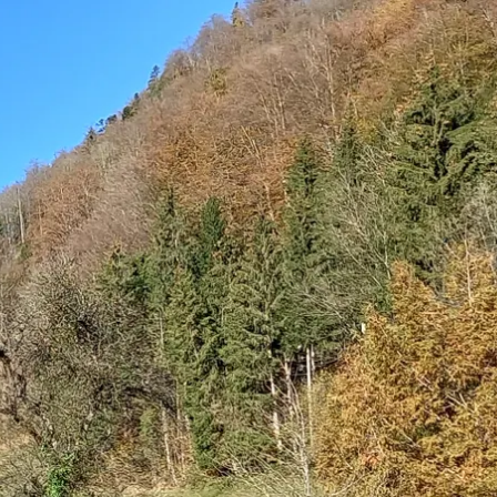
kunft
B2B Portal