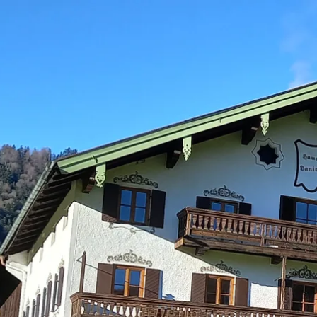
Aktivitäten im Chiemgau
Leben & 
Wandern & Gipfelglück
Veran
Radfahren &
Sehen
Mountainbiken
& Aus
Chiemsee & Wassererlebn
Tradit
Aktivitäten für die Familie
Projek
Winter
Orte 
Golfen
Karri