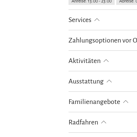
Anreise: 13:00 - 23:00
Abreise: 
Services
kostenloser Parkplatz
Parkplat
Zahlungsoptionen vor 
Ausschließlich Barzahlung
EC-
Aktivitäten
Minigolf
Radfahren
Skifahr
Ausstattung
Spielplatz
kostenloses W-LAN (
Familienangebote
Kinderspielplatz
Kostenfreies 
Radfahren
Fahrradgarage abschließbar