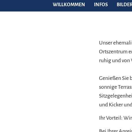
WILLKOMMEN
INFOS
BILDE
Unser ehemali
Ortszentrum en
ruhig und vo
Genießen Sie b
sonnige Terras
Sitzgelegenhe
und Kicker und
Ihr Vorteil: W
Bei Ihrer Anrei