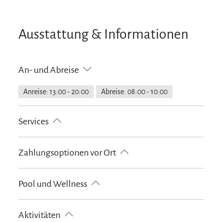
Ausstattung & Informationen
An- und Abreise
Anreise: 13:00 - 20:00
Abreise: 08:00 - 10:00
Services
Nahverkehr in der Nähe
kostenloser Parkplatz
Zahlungsoptionen vor Ort
Allergikerfreundliche Zimmer verfügbar
Fahrradparkplätze
Feuerlöscher in der Unterkunft
Ausschließlich Barzahlung
Pool und Wellness
Parkplatz am Haus
Wellnesslounge/Ruhebereich
Fitnessgeräte
Sauna
Aktivitäten