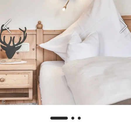
Walking, Rad- und Mountainbikestrecken, 18-
Loch-Golfanlage, Loipen und zahlreiche
Bademöglichkeiten, um nur einige zu nennen.
So findet sicher jeder das Richtige für sich.
Ihr Vorteil als unser Gast: Wir sind Partner-
Vermieter/Betrieb der Reit im Winkl Schwimm-
Card. Sie haben dadurch die Möglichkeit,
zusätzlich zu unseren eigenen Leistungen weitere
kostenlose Leistungen zu erhalten, wie z.B. freien
Eintritt im Freibad Reit im Winkl, im
Waldschwimmbad Kössen sowie am Ostufer und
©
der Seepromenade am Walchsee.