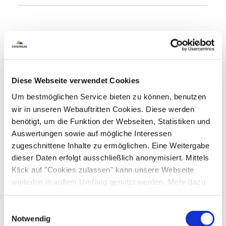
Deutsch
Englisch
Zusatzleistungen
Diese Webseite verwendet Cookies
Um bestmöglichen Service bieten zu können, benutzen
wir in unseren Webauftritten Cookies. Diese werden
benötigt, um die Funktion der Webseiten, Statistiken und
Auswertungen sowie auf mögliche Interessen
zugeschnittene Inhalte zu ermöglichen. Eine Weitergabe
dieser Daten erfolgt ausschließlich anonymisiert. Mittels
Klick auf "Cookies zulassen" kann unsere Webseite
weiterhin in vollem Umfang genutzt werden. Mehr dazu
steht in unserer
Datenschutzerklärung
.
Alle Daten zu unserem Unternehmen sind im
Impressum
Einwilligungsauswahl
gelistet.
Notwendig