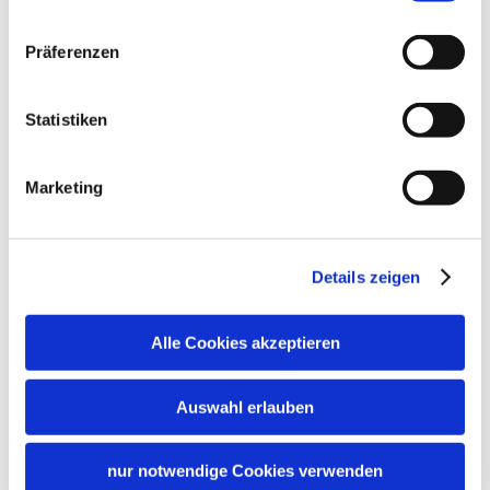
Präferenzen
Statistiken
Konditionen/Extras
Marketing
Profitieren Sie von den Vorteilen der inklusiv
Card, von Gratis-Leistungen und Ermäßigungen
Details zeigen
auch gleich am Anreisetag (z.B. kostenlose
Auffahrt zur Winklmoos-Alm, Teilnahme an
Alle Cookies akzeptieren
geführten Wanderungen usw.) Fragen Sie bitte
Ihren Vermieter bei der Ankunft nach der inklusiv
Auswahl erlauben
Card!
nur notwendige Cookies verwenden