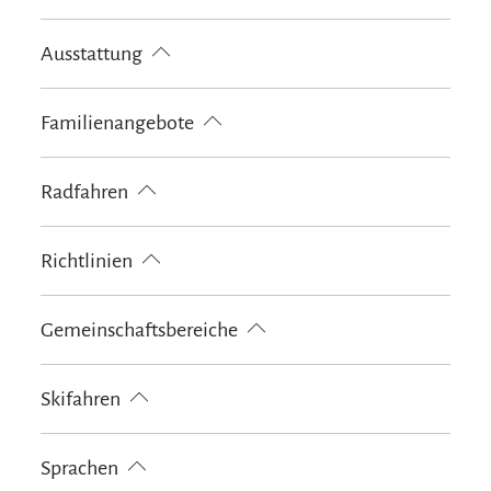
Golfplatz (Entfernung max. 3 km)
Radfahren
Ausstattung
Skifahren
Wandern
Skiaufbewahrung
Familienangebote
kostenloses W-LAN (in der gesamten Unterkunft)
Kostenfreies Babybett von 0-2 Jahren
Radfahren
Fahrradgarage abschließbar
Ladestation für E-Bikes
Richtlinien
Kinder willkommen
Gemeinschaftsbereiche
Garten
Grillmöglichkeit
Sonnenschirme
Skifahren
Sonnenstühle/-liegen
Terrasse
Skiaufbewahrung
Sprachen