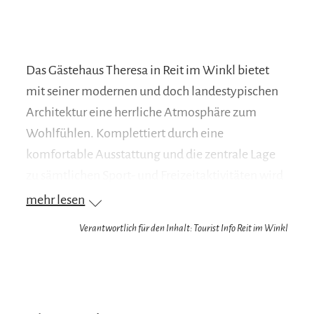
Das Gästehaus Theresa in Reit im Winkl bietet
mit seiner modernen und doch landestypischen
Architektur eine herrliche Atmosphäre zum
Wohlfühlen. Komplettiert durch eine
komfortable Ausstattung und die zentrale Lage
zu sämtlichen Sport- und Freizeitaktivitäten wird
Ihr Urlaub zu einem traumhaften Erlebnis. Das
mehr lesen
Landhaus Theresa, stilvoll eingerichtet mit
Verantwortlich für den Inhalt: Tourist Info Reit im Winkl
handgefertigtem hellen Holz, bietet Ihnen ein
unverwechselbares Urlaubserlebnis. Erholen Sie
sich in einem unserer neun Appartements, die
alle über einen Balkon sowie eine umfangreiche