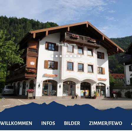
Zum
Zur
Zum
Inhalt
Suche
Footer
Haus Theresa
-
©
WILLKOMMEN
INFOS
BILDER
ZIMMER/FEWO