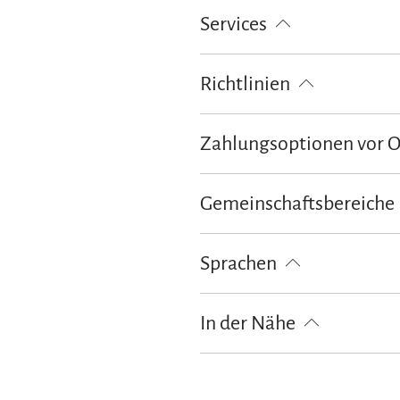
Services
Abholung vom Bahnhof
Richtlinien
Haustiere nicht erlaubt
Kinder
Zahlungsoptionen vor 
Ausschließlich Barzahlung
Gemeinschaftsbereiche
Sonnenschirme
Terrasse
Sprachen
Deutsch
In der Nähe
Bahnhof
Tourist Information