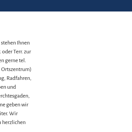
s stehen Ihnen
oder Terr. zur
n gerne tel.
m Ortszentrum)
ng, Radfahren,
pen und
erchtesgaden,
ne geben wir
ter. Wir
m herzlichen