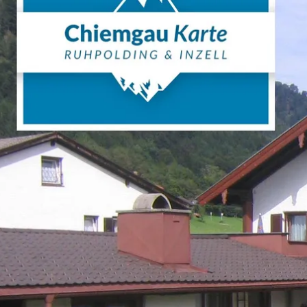
Aktivitäten im Chiemgau
Leben & 
Wandern & Gipfelglück
Veran
Radfahren &
Sehen
Mountainbiken
& Aus
Chiemsee & Wassererlebn
Tradit
Aktivitäten für die Familie
Projek
Winter
Orte 
Golfen
Karri