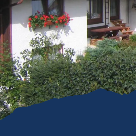
Gleitschirmfliegen &
Barrie
Luftsport
Chie
Interaktive Vollbildkarte
Chiem
©