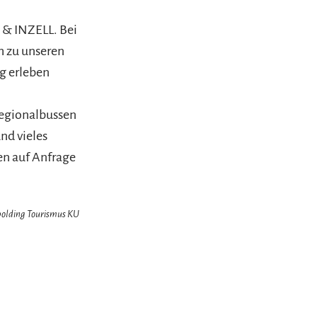
 & INZELL. Bei
ch zu unseren
g erleben
Regionalbussen
nd vieles
en auf Anfrage
hpolding Tourismus KU