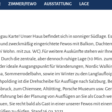
R
ZIMMER/FEWO
AUSSTATTUNG
LAGE
mgau Karte! Unser Haus befindet sich in sonniger Südlage. E
 und zweckmäßig eingerichtete Fewos mit Balkon, Dachterr. 
i Wohn. mit zus. WC).Für weitere Auskünfte stehen wir Ihne
 Durch die zentrale, aber dennoch ruhige Lage (10 Min. zu
s der ideale Ausgangspunkt für Wanderungen, Nordic Walki
na, Sommerrodelbahn, sowie im Winter zu den Langlaufloi
polding ist die Drehscheibe für Ausflüge nach Salzburg, B
sbruck, zum Chiemsee, Altötting, Porsche Museum usw. Ger
Erfahrung bei der Planung von Ausflügen an Sie als Coach wei
uen, Sie recht bald als Gast in einer unserer Fewos mit eine
üßen zu dürfen. Stand 16.03.2021