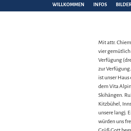
WILLKOMMEN
INFOS
BILDE
Mit attr. Chie
vier gemütlich
Verfügung (dre
zur Verfügung.
ist unser Hau
dem Vita Alpi
Skihängen. Ruh
Kitzbühel, Inn
unsere langj. 
würden uns fre
Grüß Gott begr