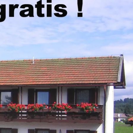
kunft
B2B Portal