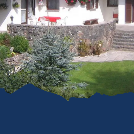
refreiheit im
mgau
gau G'schichten