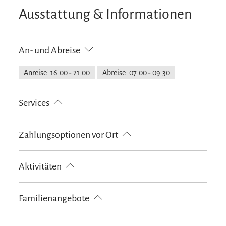
Ausstattung & Informationen
An- und Abreise
Anreise: 16:00 - 21:00
Abreise: 07:00 - 09:30
Services
kostenloser Parkplatz
E-Tankstelle
Zahlungsoptionen vor Ort
Nahverkehr in der Nähe
Fahrradparkplätze
Feuerlöscher in der Unterkunft
Parkplatz am Haus
Ausschließlich Barzahlung
Aktivitäten
Flexible Stornierung
Fahrradtouren
Golfplatz (Entfernung max. 3 km)
Familienangebote
Langlaufen
Minigolf
Ponyreiten
Radfahren
Skifahren
Tennisplatz
Touren zu Fuß
Wandern
Brettspiele/Puzzle
Familienzimmer