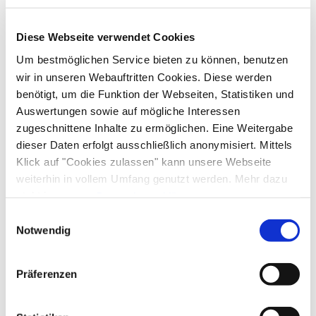
Skifahren
Skiaufbewahrung
Skibus ab Hotel
Diese Webseite verwendet Cookies
Sprachen
Um bestmöglichen Service bieten zu können, benutzen
wir in unseren Webauftritten Cookies. Diese werden
Deutsch
Englisch
benötigt, um die Funktion der Webseiten, Statistiken und
Auswertungen sowie auf mögliche Interessen
zugeschnittene Inhalte zu ermöglichen. Eine Weitergabe
Zusatzleistungen
dieser Daten erfolgt ausschließlich anonymisiert. Mittels
Klick auf "Cookies zulassen" kann unsere Webseite
weiterhin in vollem Umfang genutzt werden. Mehr dazu
steht in unserer
Datenschutzerklärung
.
Alle Daten zu unserem Unternehmen sind im
Impressum
Einwilligungsauswahl
gelistet.
Notwendig
Präferenzen