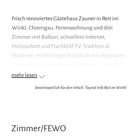
Frisch renoviertes Gästehaus Zauner in Reit im
Winkl, Chiemgau: Ferienwohnung und drei
Zimmer mit Balkon, schnellem Internet,
Holzparkett und Flachbild-TV. Tradition &
Moderne, reichhaltiges Frühstück mit regionalen
Produkten, PV-Anlage und Wallboxen. Ideal für
Wandern, Skifahren, Langlauf und Urlaub im
mehr lesen
Chiemgau
. Wanderwege, Langlaufloipen und
Verantwortlich für den Inhalt: Tourist Info Reit im Winkl
Skibus direkt ab Haus.
Ihr Vorteil als unser Gast: Wir sind Partner-
Vermieter/Betrieb der Reit im Winkl Schwimm-
Card. Sie haben dadurch die Möglichkeit,
Zimmer/FEWO
zusätzlich zu unseren eigenen Leistungen