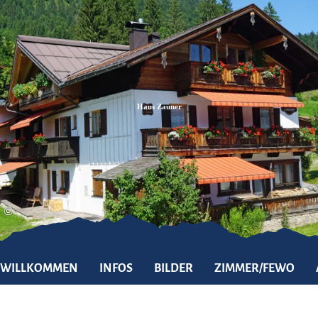
Zum
Zur
Zum
Inhalt
Suche
Footer
Haus Zauner
©
WILLKOMMEN
INFOS
BILDER
ZIMMER/FEWO