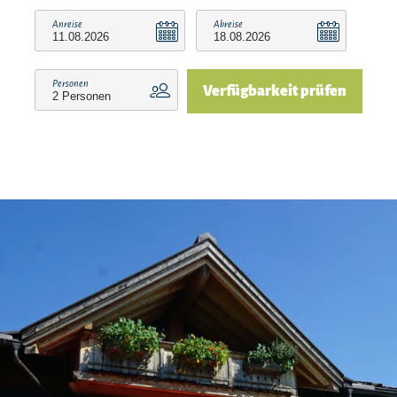
weitere kostenlose Leistungen zu erhalten, wie
Anreise
Abreise
z.B. freien Eintritt im Freibad Reit im Winkl, im
Waldschwimmbad Kössen sowie am Ostufer und
Personen
Verfügbarkeit prüfen
der Seepromenade am Walchsee.
Des Weiteren sind wir Partner-Vermieter/Betrieb
der Benzeck-Skilifte. Sie haben dadurch die
Möglichkeit, zusätzlich zu unseren eigenen
Leistungen weitere kostenlose Leistungen zu
erhalten wie z.b. im Winter freie Fahrt an den
Benzeckliften (€1,00 Kostenbeitrag).