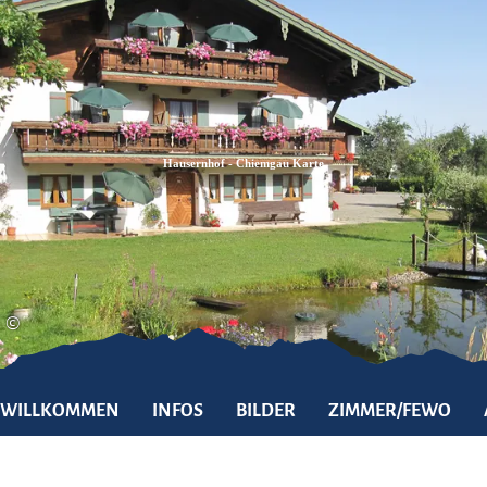
Zum
Zur
Zum
Inhalt
Suche
Footer
Hausernhof - Chiemgau Karte
©
WILLKOMMEN
INFOS
BILDER
ZIMMER/FEWO