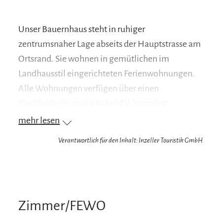
Unser Bauernhaus steht in ruhiger
zentrumsnaher Lage abseits der Hauptstrasse am
Ortsrand. Sie wohnen in gemütlichen im
Landhausstil eingerichteten Ferienwohnungen.
Alle Wohnungen verfügen über einen
Flachbildschirm mit Kabel-TV, komplett
eingerichtete Küchen und einen Balkon mit
mehr lesen
Panoramablick auf die Inzeller Bergwelt.
Verantwortlich für den Inhalt: Inzeller Touristik GmbH
Parkplätze direkt am Haus. Für unsere Hausgäste
bieten wir eine Liegewiese mit Liegestühlen,
einen Pavillion und eine Panoramaschaukel. Rad-
und Wanderwege und im Winter die LL-Loipe
Zimmer/FEWO
führen direkt am Haus vorbei. Zusätzlich haben