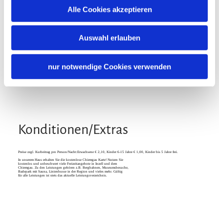
Zusatzleistungen
Alle Cookies akzeptieren
Auswahl erlauben
nur notwendige Cookies verwenden
Konditionen/Extras
Preise zzgl. Kurbeitrag pro Person/Nacht:Erwachsene € 2,10, Kinder 6-15 Jahre € 1,00, Kinder bis 5 Jahre frei.
In unserem Haus erhalten Sie die kostenlose Chiemgau Karte! Nutzen Sie
kostenlos und unbeschwert viele Freizeitangebote in Inzell und dem
Chiemgau. Zu den Leistungen gehören z.B. Bergbahnen, Museumsbesuche,
Badepark mit Sauna, Linienbusse in der Region und vieles mehr. Gültig
für alle Leistungen ist stets das aktuelle Leistungsverzeichnis.