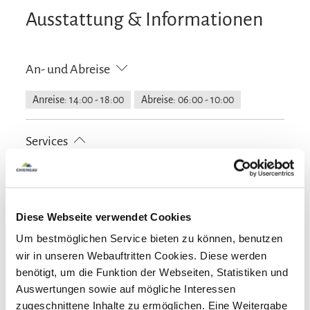
Ausstattung & Informationen
An- und Abreise
Anreise: 14:00 - 18:00
Abreise: 06:00 - 10:00
Services
kostenloser Parkplatz
Zahlungsoptionen vor Ort
Allergikerfreundliche Zimmer verfügbar
Parkplatz am Haus
Ausschließlich Barzahlung
Diese Webseite verwendet Cookies
Aktivitäten
Um bestmöglichen Service bieten zu können, benutzen
wir in unseren Webauftritten Cookies. Diese werden
Fahrradtouren
Langlaufen
Radfahren
Ausstattung
benötigt, um die Funktion der Webseiten, Statistiken und
Skifahren
Touren zu Fuß
Wandern
Auswertungen sowie auf mögliche Interessen
Skiaufbewahrung
zugeschnittene Inhalte zu ermöglichen. Eine Weitergabe