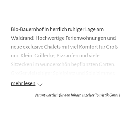
Bio-Bauernhof in herrlich ruhiger Lage am
Waldrand! Hochwertige Ferienwohnungen und
neue exclusive Chalets mit viel Komfort für Groß
und Klein. Grillecke, Pizzaofen und viele
Sitzecken im wunderschön bepflanzten Garten.
Großer vielseitiger Spielplatz und Spielzimmer.
Kühe, Kälber, Hasen, Katzen, Ziegen, Hühner
mehr lesen
und braver Hof-Hund Emma für echtes
Verantwortlich für den Inhalt: Inzeller Touristik GmbH
Bauernhoferlebnis!