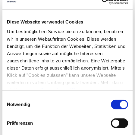
Touren zu Fuß
Wandern
Spielplatz
Familienangebote
kostenloses W-LAN (in der gesamten Unterkunft)
Diese Webseite verwendet Cookies
Brettspiele/Puzzle
Bücher, DVDs, Musik für Kinder
Um bestmöglichen Service bieten zu können, benutzen
Frühstück
Familienzimmer
Indoorspielbereich
wir in unseren Webauftritten Cookies. Diese werden
benötigt, um die Funktion der Webseiten, Statistiken und
Kinderkraxe zum Leihen
Kinderspielplatz
Brötchenservice
Gemeinschaftsbereiche
Auswertungen sowie auf mögliche Interessen
Kostenfreies Babybett von 0-2 Jahren
zugeschnittene Inhalte zu ermöglichen. Eine Weitergabe
Outdoorspielgeräte für Kinder
Schlittenverleih
Garten
Gemeinschaftsküche
Gemeinschaftsraum
dieser Daten erfolgt ausschließlich anonymisiert. Mittels
Pool und Wellness
Klick auf "Cookies zulassen" kann unsere Webseite
Grillmöglichkeit
Liegewiese
Sonnenschirme
weiterhin in vollem Umfang genutzt werden. Mehr dazu
Sonnenstühle/-liegen
Spielzimmer
Terrasse
Sauna
steht in unserer
Datenschutzerklärung
.
Lage
Alle Daten zu unserem Unternehmen sind im
Impressum
Einwilligungsauswahl
gelistet.
Besonders ruhige Lage
Notwendig
Verpflegung
Präferenzen
Brötchenservice
Radfahren