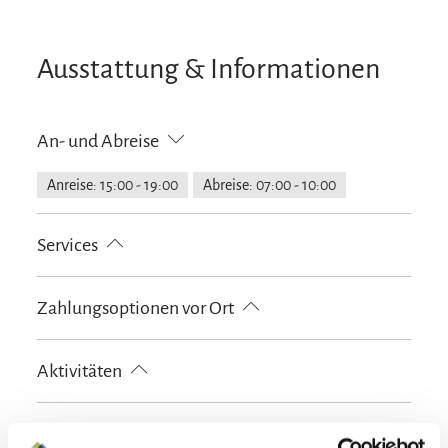
Ausstattung & Informationen
An- und Abreise
Anreise: 15:00 - 19:00
Abreise: 07:00 - 10:00
Services
kostenloser Parkplatz
E-Tankstelle
Zahlungsoptionen vor Ort
Nahverkehr in der Nähe
Allergikerfreundliche Zimmer verfügbar
Ausschließlich Barzahlung
EC-Karte
Aktivitäten
Behindertenfreundlich
Fahrradparkplätze
Parkplatz am Haus
Flexible Stornierung
Fahrradtouren
Langlaufen
Minigolf
Ausstattung
Radfahren
Skifahren
Tischtennis