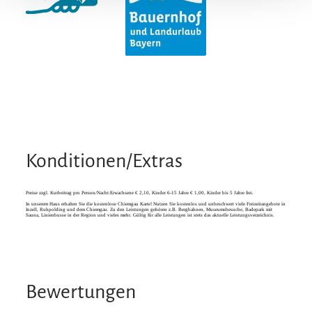
Konditionen/Extras
Preise zzgl. Kurbeitrag pro Person/Nacht:Erwachsene € 2,10, Kinder 6-15 Jahre € 1,00, Kinder bis 5 Jahre frei.
In unserem Haus erhalten Sie die kostenlose Chiemgau Karte! Nutzen Sie kostenlos und unbeschwert viele Freizeitangebote in
Inzell, Ruhpolding und dem Chiemgau. Zu den Leistungen gehören z.B. Bergbahnen, Museumsbesuche, Badepark mit
Sauna, Linienbusse in der Region und vieles mehr. Gültig für alle Leistungen ist stets das aktuelle Leistungsverzeichnis.
Bewertungen