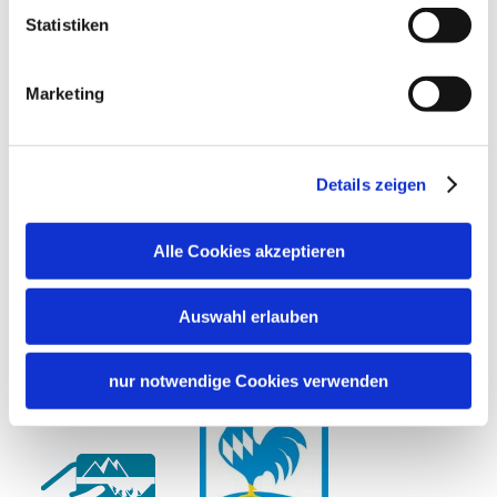
Statistiken
Ladestation für E-Bikes
Fahrradgarage abschließbar
Nachhaltigkeit
Marketing
100% Ökostrom
Richtlinien
Haustiere nicht erlaubt
Kinder willkommen
Details zeigen
Sprachen
Deutsch
Englisch
Alle Cookies akzeptieren
Auswahl erlauben
Zusatzleistungen
nur notwendige Cookies verwenden