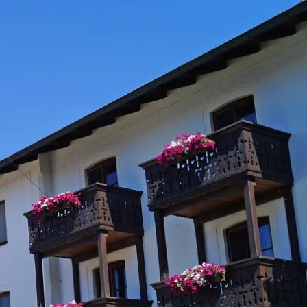
kunft
B2B Portal