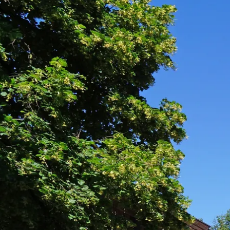
Aktivitäten im Chiemgau
Leben & 
Wandern & Gipfelglück
Veran
Radfahren &
Sehen
Mountainbiken
& Aus
Chiemsee & Wassererlebn
Tradit
Aktivitäten für die Familie
Projek
Winter
Orte 
Golfen
Karri