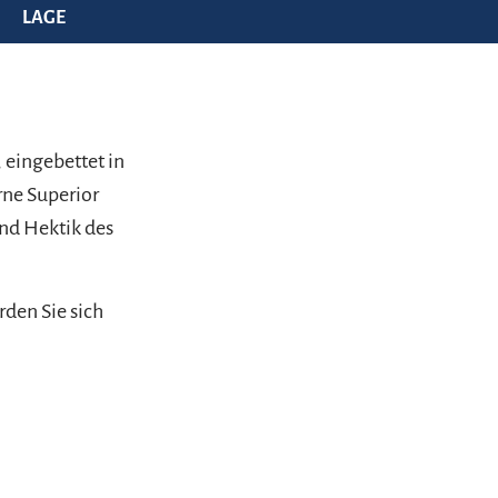
LAGE
eingebettet in
rne Superior
nd Hektik des
rden Sie sich