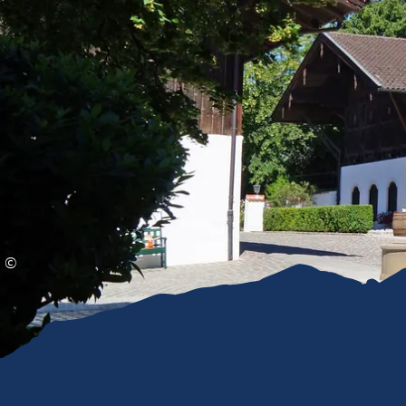
Gleitschirmfliegen &
Barrie
Luftsport
Chie
Interaktive Vollbildkarte
Chiem
©