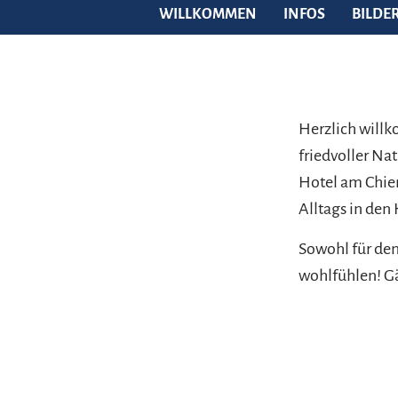
WILLKOMMEN
INFOS
BILDE
Herzlich willk
friedvoller Na
Hotel am Chie
Alltags in den
Sowohl für den 
wohlfühlen! G