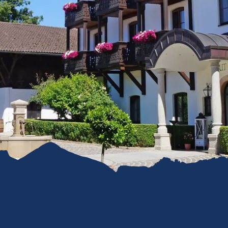
refreiheit im
mgau
gau G'schichten