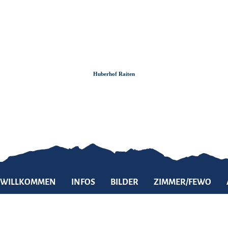
Zum
Zur
Zum
Inhalt
Suche
Footer
Huberhof Raiten
WILLKOMMEN
INFOS
BILDER
ZIMMER/FEWO