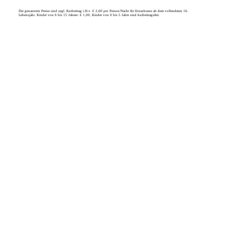
Die genannten Preise sind zzgl. Kurbeitrag i.H.v. € 2,00 pro Person/Nacht für Erwachsene ab dem vollendeten 16.
Lebensjahr. Kinder von 6 bis 15 Jahren: € 1,00, Kinder von 0 bis 5 Jahre sind kurbeitragsfrei.