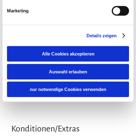
Gemeinschaftsbereiche
Nichtraucherunterkunft (Alle öffentlichen und privaten
Marketing
Bereiche sind Nichtraucherzonen)
Gemeinschaftsraum
Sprachen
Details zeigen
Deutsch
Verpflegung
Alle Cookies akzeptieren
Frühstück
Lage
Auswahl erlauben
Besonders ruhige Lage
Familienangebote
nur notwendige Cookies verwenden
Kostenfreies Babybett von 0-2 Jahren
Konditionen/Extras