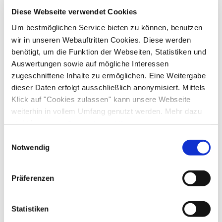
Anreise: 14:00 Uhr - 20:00 Uhr
Abreise: ab 10:00 Uhr
Diese Webseite verwendet Cookies
Um bestmöglichen Service bieten zu können, benutzen
Services
wir in unseren Webauftritten Cookies. Diese werden
benötigt, um die Funktion der Webseiten, Statistiken und
kostenloser Parkplatz
Parkplatz am Haus
Auswertungen sowie auf mögliche Interessen
Zahlungsoptionen vor Ort
zugeschnittene Inhalte zu ermöglichen. Eine Weitergabe
Gepäckaufbewahrung
Flexible Stornierung
dieser Daten erfolgt ausschließlich anonymisiert. Mittels
Ausschließlich Barzahlung
Klick auf "Cookies zulassen" kann unsere Webseite
Aktivitäten
weiterhin in vollem Umfang genutzt werden. Mehr dazu
steht in unserer
Datenschutzerklärung
.
Angeln
Radfahren
Skifahren
Tennisplatz
Ausstattung
Alle Daten zu unserem Unternehmen sind im
Impressum
Einwilligungsauswahl
Tischtennis
Touren zu Fuß
gelistet.
Notwendig
kostenloses W-LAN (in der gesamten Unterkunft)
Frühstück
Präferenzen
Regionale Spezialitäten
Richtlinien
Statistiken
Kinder willkommen
Haustiere nicht erlaubt