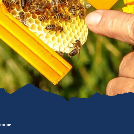
refreiheit im
mgau
gau G'schichten
ermine