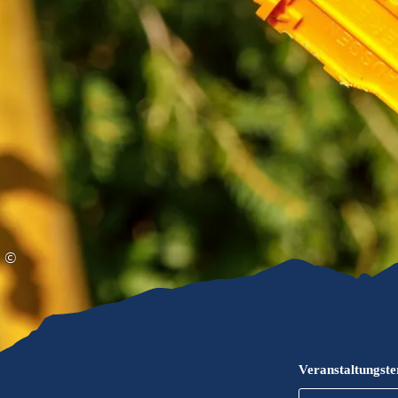
Gleitschirmfliegen &
Barrie
Luftsport
Chie
Interaktive Vollbildkarte
Chiem
©
Veranstaltungst