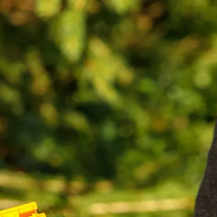
kunft
B2B Portal