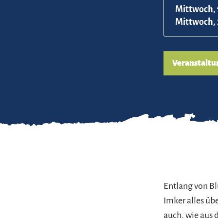
Mittwoch, 
Mittwoch, 
Veranstaltu
Entlang von B
Imker alles üb
auch, wie aus 