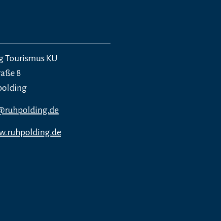
g Tourismus KU
aße 8
polding
@ruhpolding.de
w.ruhpolding.de