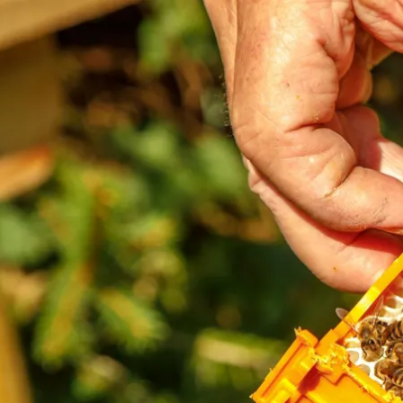
Aktivitäten im Chiemgau
Leben & 
Wandern & Gipfelglück
Veran
Radfahren &
Sehen
Mountainbiken
& Aus
Chiemsee & Wassererlebn
Tradit
Aktivitäten für die Familie
Projek
Winter
Orte 
Golfen
Karri