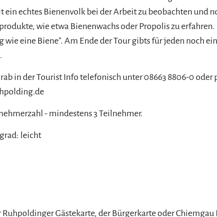
t ein echtes Bienenvolk bei der Arbeit zu beobachten und 
rodukte, wie etwa Bienenwachs oder Propolis zu erfahren.
ßig wie eine Biene". Am Ende der Tour gibts für jeden noch e
.
b in der Tourist Info telefonisch unter 08663 8806-0 oder 
hpolding.de
nehmerzahl - mindestens 3 Teilnehmer.
grad: leicht
r Ruhpoldinger Gästekarte, der Bürgerkarte oder Chiemgau 