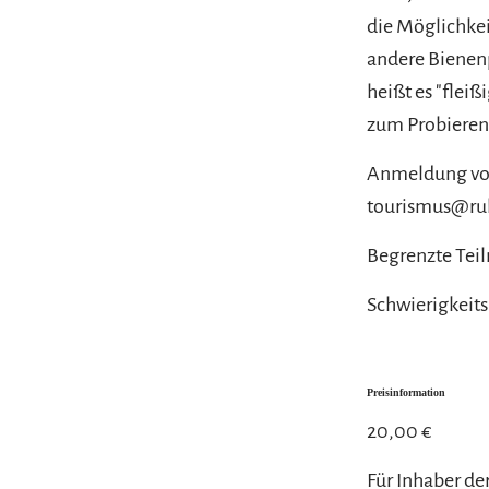
die Möglichkei
andere Bienenp
heißt es "flei
zum Probieren
Anmeldung vora
tourismus@ru
Begrenzte Teil
Schwierigkeits
Preisinformation
20,00 €
Für Inhaber de