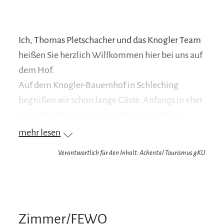
Ich, Thomas Pletschacher und das Knogler Team
heißen Sie herzlich Willkommen hier bei uns auf
dem Hof.
Auf dem Knogler-Bauernhof in Schleching
begrüßen wir schon lange Gäste. Anfangs in eher
einfachen Gästezimmern, die nach und nach
dem steigenden Anspruch angepasst wurden.
mehr lesen
Später kamen 2 Ferienwohnungen im
Verantwortlich für den Inhalt: Achental Tourismus gKU
ehemaligen Heuboden und eine ebenerdige
Ferienwohnung im Zuhäusl dazu.
Zwischenzeitlich schufen wir uns außerhalb des
Zimmer/FEWO
Ortes eine neue Hofstelle mit Bio-Laufstall für die