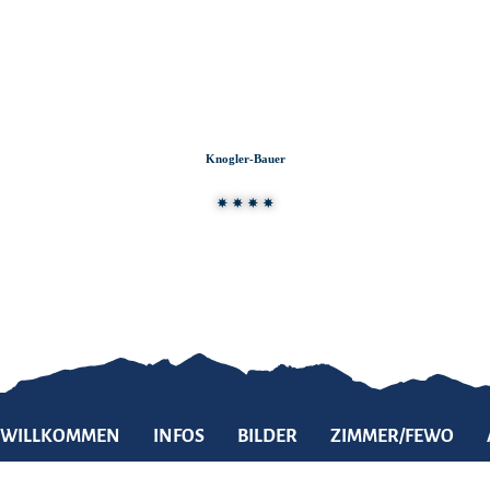
Zum
Zur
Zum
Inhalt
Suche
Footer
Knogler-Bauer
WILLKOMMEN
INFOS
BILDER
ZIMMER/FEWO