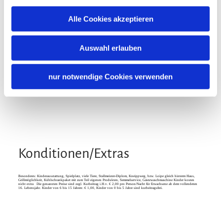
Skiaufbewahrung
Sprachen
Alle Cookies akzeptieren
Deutsch
Englisch
Verpflegung
Auswahl erlauben
Frühstück
Brötchenservice
Lage
nur notwendige Cookies verwenden
Besonders ruhige Lage
Konditionen/Extras
Besonderes: Kinderausstattung, Spielplatz, viele Tiere, Stallmeister-Diplom, Kneippweg, bzw. Loipe gleich hinterm Haus,
Grillmöglichkeit, Kühlschrankpaket mit zum Teil eigenen Produkten, Semmelservice, Gästewaschmaschine Kinder kosten
nicht extra Die genannten Preise sind zzgl. Kurbeitrag i.H.v. € 2,00 pro Person/Nacht für Erwachsene ab dem vollendeten
16. Lebensjahr. Kinder von 6 bis 15 Jahren: € 1,00, Kinder von 0 bis 5 Jahre sind kurbeitragsfrei.