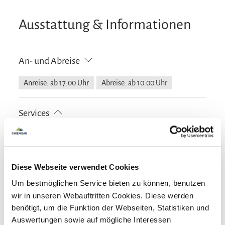
Ausstattung & Informationen
An- und Abreise
Anreise: ab 17:00 Uhr
Abreise: ab 10:00 Uhr
Services
Nahverkehr in der Nähe
kostenloser Parkplatz
Zahlungsoptionen vor Ort
Allergikerfreundliche Zimmer verfügbar
Fahrradparkplätze
Waschsalon/Wäscheservice
Diese Webseite verwendet Cookies
Bankkarte
Aktivitäten
Parkplatz am Haus
Raucherbereich
Um bestmöglichen Service bieten zu können, benutzen
wir in unseren Webauftritten Cookies. Diese werden
Angeln
Fahrradtouren
Radfahren
Skifahren
benötigt, um die Funktion der Webseiten, Statistiken und
Ausstattung
Tennisplatz
Touren zu Fuß
Wandern
Auswertungen sowie auf mögliche Interessen