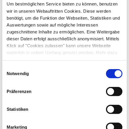
Um bestmöglichen Service bieten zu können, benutzen
Kinderspielplatz
wir in unseren Webauftritten Cookies. Diese werden
Richtlinien
benötigt, um die Funktion der Webseiten, Statistiken und
Kostenfreies Babybett von 0-2 Jahren
Auswertungen sowie auf mögliche Interessen
Haustiere erlaubt
Kinder willkommen
zugeschnittene Inhalte zu ermöglichen. Eine Weitergabe
Radfahren
Nichtraucherunterkunft (Alle öffentlichen und privaten
dieser Daten erfolgt ausschließlich anonymisiert. Mittels
Bereiche sind Nichtraucherzonen)
Fahrradgarage abschließbar
Klick auf "Cookies zulassen" kann unsere Webseite
Frühstück
weiterhin in vollem Umfang genutzt werden. Mehr dazu
steht in unserer
Datenschutzerklärung
.
Brötchenservice
Alle Daten zu unserem Unternehmen sind im
Impressum
Einwilligungsauswahl
In der Nähe
gelistet.
Notwendig
Bahnhof
Tourist Information
Gemeinschaftsbereiche
Präferenzen
Grillmöglichkeit
Liegewiese
Sprachen
Sonnenstühle/-liegen
Terrasse
Statistiken
Deutsch
Englisch
Lage
Marketing