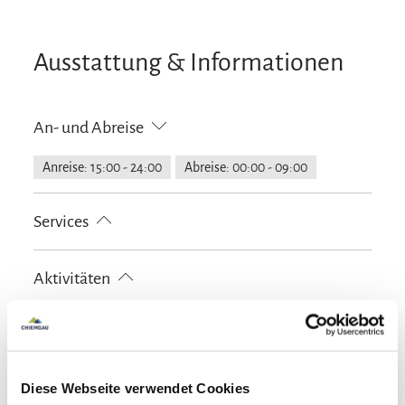
detaillierten Nutzungsbedingungen zu.
Ausstattung & Informationen
An- und Abreise
Anreise: 15:00 - 24:00
Abreise: 00:00 - 09:00
Services
kostenloser Parkplatz
Gepäckaufbewahrung
Aktivitäten
Fahrradparkplätze
Feuerlöscher in der Unterkunft
Parkplatz am Haus
Golfplatz (Entfernung max. 3 km)
Ausstattung
Spielplatz
Diese Webseite verwendet Cookies
Familienangebote
kostenloses W-LAN (in der gesamten Unterkunft)