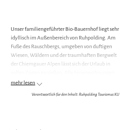
Unser familiengeführter Bio-Bauernhof liegt sehr
idyllisch im Außenbereich von Ruhpolding. Am
Fuße des Rauschbergs, umgeben von duftigen
Wiesen, Wäldern und der traumhaften Bergwelt
der Chiemgauer Alpen lässt sich der Urlaub in
vollen Zügen genießen. Alle Ferienwohnungen
sind „bäuerlich-modern“ eingerichtet und bieten
mehr lesen
die perfekte Umgebung für eine entspannte
Verantwortlich für den Inhalt: Ruhpolding Tourismus KU
Auszeit oder den Aktivurlaub. Unsere große
Liegewiese lädt zum Entspannen und Faulenzen
ein. Die überdachte Sonnenterasse mit
Grillmöglichkeit ist beliebter Treffpunkt für