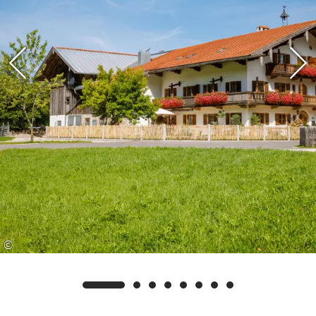
Bei Ihrer Anreise erhalten Sie die Chiemgau
Karte, mit der Sie zahlreiche kostenlose
Angebote in und um Ruhpolding genießen
können. Sie haben u.a. Zugang zu Bergbahnen,
Skiliften und Erlebnisbädern sowie zu
verschiedenen Museen und geführten
Wanderungen. Auch ein kostenloser Radverleih
und die Nutzung öffentlicher Verkehrsmittel wie
der regionalen Busse und der Bayerischen
Regiobahn zwischen Ruhpolding und Traunstein
stehen Ihnen zur Verfügung. So können Sie die
Region in vollen Zügen erleben und sich
©
gleichzeitig von vielen kostenfreien Angeboten
überraschen lassen. Auf Wunsch senden wir
Ihnen gerne weitere Informationen und die