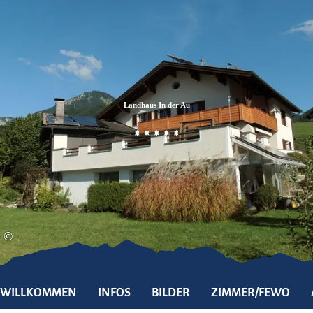
Zum
Zur
Zum
Inhalt
Suche
Footer
Landhaus In der Au
©
WILLKOMMEN
INFOS
BILDER
ZIMMER/FEWO