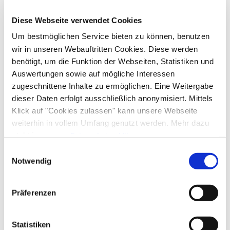
Diese Webseite verwendet Cookies
Ausstattung & Informationen
Um bestmöglichen Service bieten zu können, benutzen
wir in unseren Webauftritten Cookies. Diese werden
benötigt, um die Funktion der Webseiten, Statistiken und
An- und Abreise
Auswertungen sowie auf mögliche Interessen
zugeschnittene Inhalte zu ermöglichen. Eine Weitergabe
Anreise: 15:00 - 18:00
Abreise: 08:00 - 10:00
dieser Daten erfolgt ausschließlich anonymisiert. Mittels
Klick auf "Cookies zulassen" kann unsere Webseite
weiterhin in vollem Umfang genutzt werden. Mehr dazu
Services
steht in unserer
Datenschutzerklärung
.
Alle Daten zu unserem Unternehmen sind im
Impressum
Nahverkehr in der Nähe
kostenloser Parkplatz
Einwilligungsauswahl
Zahlungsoptionen vor Ort
gelistet.
Notwendig
Fahrradparkplätze
Geldautomat vor Ort
Grundstück umzäunt
Parkplatz am Haus
Ausschließlich Barzahlung
Aktivitäten
Präferenzen
E-Tankstelle
Fahrradtouren
Langlaufen
Radfahren
Nachhaltigkeit
Statistiken
Skifahren
Touren zu Fuß
Wandern