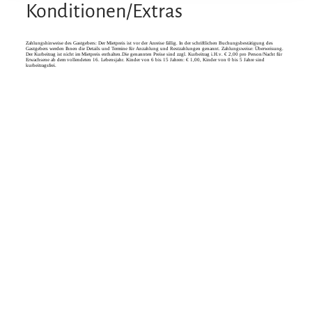
Konditionen/Extras
Zahlungshinweise des Gastgebers: Der Mietpreis ist vor der Anreise fällig. In der schriftlichen Buchungsbestätigung des
Gastgebers werden Ihnen die Details und Termine für Anzahlung und Restzahlungen genannt. Zahlungsweise: Überweisung.
Der Kurbeitrag ist nicht im Mietpreis enthalten.Die genannten Preise sind zzgl. Kurbeitrag i.H.v. € 2,00 pro Person/Nacht für
Erwachsene ab dem vollendeten 16. Lebensjahr. Kinder von 6 bis 15 Jahren: € 1,00, Kinder von 0 bis 5 Jahre sind
kurbeitragsfrei.