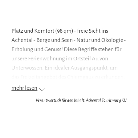
Platz und Komfort (98 qm) - freie Sicht ins
Achental - Berge und Seen - Natur und Ökologie -
Erholung und Genuss! Diese Begriffe stehen für
unsere Ferienwohnung im Ortsteil Au von
Unterwössen. Ein idealer Ausgangspunkt, um
das Freizeitangebot des Chiemgaus zu erkunden.
Sport und Natur sind hier kein Gegensatz,
mehr lesen
sondern bieten die Möglichkeit, sich hier gut zu
Verantwortlich für den Inhalt: Achental Tourismus gKU
erholen.Das „Landhaus in der Au“ liegt in ruhiger
Hanglage erhöht über dem Ort. Von der
Ferienwohnung haben Sie unbegrenzt freien
Rundumblick in das malerische Achental mit