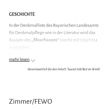
GESCHICHTE
In der Denkmalliste des Bayerischen Landesamts
für Denkmalpflege wie in der Literatur wird das
Baujahr des
„Moarhauses“
(noch) mit 1723/1724
angegeben.
Nach dem Erwerb des Hauses im Jahre 2022 ließ
mehr lesen
der jetzige Eigentümer das Haus
Verantwortlich für den Inhalt: Tourist Info Reit im Winkl
dendrochronologisch begutachten, um
Gewissheit über das Alter des Hauses zu
erlangen. Bereits bei der Entfernung der
Verschalungen am Holzblock im Innen- und
Zimmer/FEWO
Außenbereich des Wohntrakts kamen kleine