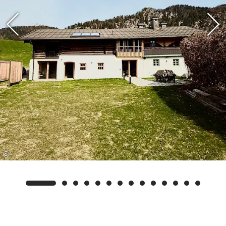
einer Ausgliederung des stattlichen Foidlmair-
Hofes, welches im Ortskern von Reit im Winkl
steht, mit hervor. Leben konnten die Bewohner
von der Landwirtschaft allein jedoch nicht.
Haupteinnahmequelle wurde die ebenfalls auf
dem Areal angesiedelte Wagnerei.
Von 2022 bis Sommer 2025 wurde der Hof in
enger Abstimmung mit den Denkmalbehörden,
der Gemeinde Reit im Winkl und dem
zuständigen Bauamt aufwendig instandgesetzt.
©
Der Holzblock im ersten Obergeschoss wurde
wieder freigelegt. Die überwiegend in der
zweiten Hälfte des letzten Jahrhunderts erfolgten
Einbauten wurden behutsam entfernt und die
jahrhundertalte Bausubstanz des Hauses