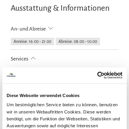
bestmöglich freigelegt. Es folgte eine
Ausstattung & Informationen
umfassende Bestandsaufnahme mit detaillierten
Planungen. Ziel der über drei Jahre dauernden
An- und Abreise
Instandsetzungs- und Renovierungsphase war es,
Altes zu bewahren und möglichst sichtbar in das
Anreise: 16:00 - 21:00
Abreise: 08:00 - 10:00
gestalterische Gesamtkonzept zu integrieren.
Services
Seit August 2025 können bis zu acht Feriengäste
die Geschichte und den Charme des
Nahverkehr in der Nähe
kostenloser Parkplatz
Zahlungsoptionen vor Ort
charaktervollen Gebäudes auf über 200qm
Parkplatz am Haus
Wohnfläche erleben. Zudem lädt der geschützt
Ausschließlich Barzahlung
Aktivitäten
Diese Webseite verwendet Cookies
gelegene Garten zum Entspannen ein. Vom
Um bestmöglichen Service bieten zu können, benutzen
Holzsteg am Ende des Grundstücks haben Sie
Bogenschießen
Fahrradtouren
Minigolf
wir in unseren Webauftritten Cookies. Diese werden
Ausstattung
einen freien Blick über Wiesen auf das
Radfahren
Skifahren
Wandern
benötigt, um die Funktion der Webseiten, Statistiken und
beeindruckende Bergpanorama von Wildem und
Auswertungen sowie auf mögliche Interessen
Skiaufbewahrung