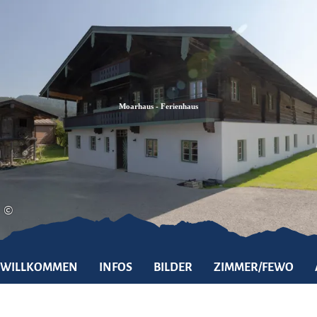
Zum
Zur
Zum
Inhalt
Suche
Footer
Moarhaus - Ferienhaus
©
WILLKOMMEN
INFOS
BILDER
ZIMMER/FEWO