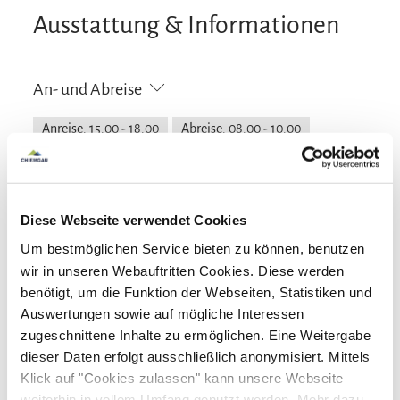
Ausstattung & Informationen
An- und Abreise
Anreise: 15:00 - 18:00
Abreise: 08:00 - 10:00
Services
Diese Webseite verwendet Cookies
Nahverkehr in der Nähe
kostenloser Parkplatz
Zahlungsoptionen vor Ort
Um bestmöglichen Service bieten zu können, benutzen
Gepäckaufbewahrung
Geldautomat vor Ort
wir in unseren Webauftritten Cookies. Diese werden
Waschsalon/Wäscheservice
Parkplatz am Haus
Ausschließlich Barzahlung
benötigt, um die Funktion der Webseiten, Statistiken und
Aktivitäten
Flexible Stornierung
E-Tankstelle
Auswertungen sowie auf mögliche Interessen
zugeschnittene Inhalte zu ermöglichen. Eine Weitergabe
Fahrradtouren
Langlaufen
Radfahren
Ausstattung
dieser Daten erfolgt ausschließlich anonymisiert. Mittels
Skifahren
Touren zu Fuß
Wandern
Klick auf "Cookies zulassen" kann unsere Webseite
Skiaufbewahrung
weiterhin in vollem Umfang genutzt werden. Mehr dazu