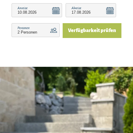
nach Wetter) sonnenbaden und chillen.
Anreise
Abreise
Wenn Ihr mit dem e-Auto anreist, könnt Ihr
jederzeit euer Fahrzeug laden. Die kWh
Personen
Verfügbarkeit prüfen
bekommt Ihr zum Selbstkostenpreis von 0,40
€/kWh. Derzeit planen wir einen Carport, damit
Ihr das Fahrzeug auch unterstellen könnt.