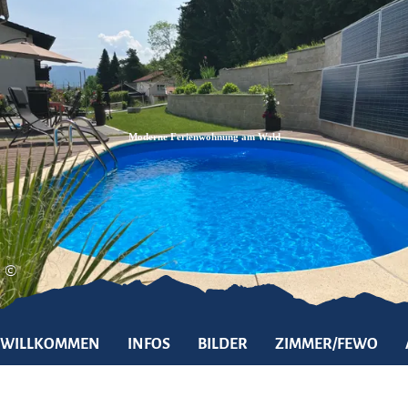
Zum
Zur
Zum
Inhalt
Suche
Footer
Moderne Ferienwohnung am Wald
©
WILLKOMMEN
INFOS
BILDER
ZIMMER/FEWO