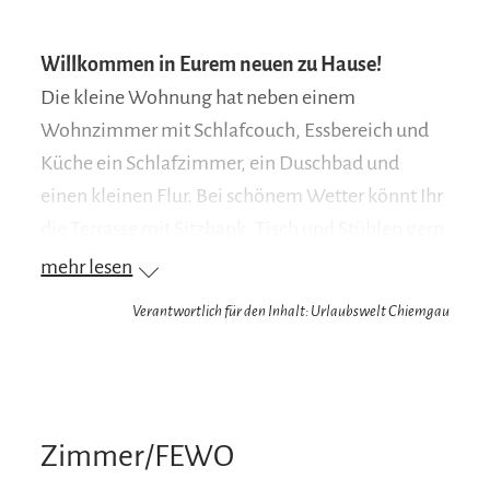
Willkommen in Eurem neuen zu Hause!
Die kleine Wohnung hat neben einem
Wohnzimmer mit Schlafcouch, Essbereich und
Küche ein Schlafzimmer, ein Duschbad und
einen kleinen Flur. Bei schönem Wetter könnt Ihr
die Terrasse mit Sitzbank, Tisch und Stühlen gern
nutzen. Grillen ist ausdrücklich erlaubt. Das Haus
mehr lesen
ist neu und somit die Wohnung auch modern
Verantwortlich für den Inhalt: Urlaubswelt Chiemgau
eingerichtet. Neben schnellem WLAN gibt es
digitales Fernsehen, eine voll ausgestattete
Küche und Fußbodenheizung für kalte Tage. Auf
der Terrasse könnt Ihr euch entspannen oder am
Zimmer/FEWO
beheiztenPool (geöffnet von Juni - September, je