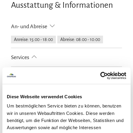
Ausstattung & Informationen
An- und Abreise
Anreise: 15:00 - 18:00
Abreise: 08:00 - 10:00
Services
Fahrradparkplätze
kostenloser Parkplatz
Ausstattung
Waschsalon/Wäscheservice
Gepäckaufbewahrung
kostenloses W-LAN (in der gesamten Unterkunft)
Richtlinien
Diese Webseite verwendet Cookies
Spielplatz
Um bestmöglichen Service bieten zu können, benutzen
Kinder willkommen
Aktivitäten
wir in unseren Webauftritten Cookies. Diese werden
Nichtraucherunterkunft (Alle öffentlichen und privaten
benötigt, um die Funktion der Webseiten, Statistiken und
Bereiche sind Nichtraucherzonen)
Radfahren
Reiten
Tischtennis
Wandern
Auswertungen sowie auf mögliche Interessen
In der Nähe