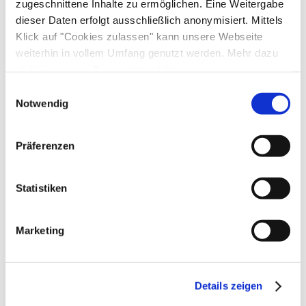
zugeschnittene Inhalte zu ermöglichen. Eine Weitergabe
dieser Daten erfolgt ausschließlich anonymisiert. Mittels
Tourist Information
Klick auf "Cookies zulassen" kann unsere Webseite
Gemeinschaftsbereiche
weiterhin in vollem Umfang genutzt werden. Mehr dazu
steht in unserer
Datenschutzerklärung
.
Garten
Grillmöglichkeit
Sprachen
Alle Daten zu unserem Unternehmen sind im
Impressum
Einwilligungsauswahl
gelistet.
Notwendig
Deutsch
Englisch
Verpflegung
Präferenzen
Frühstück
Familienangebote
Statistiken
Kinderspielplatz
Outdoorspielgeräte für Kinder
Marketing
Zusatzleistungen
Details zeigen