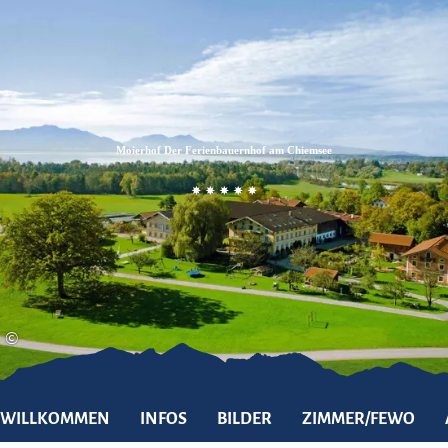
Zum
Zur
Zum
Inhalt
Suche
Footer
Moierhof Der Ferienbauernhof am Chiemsee
©
WILLKOMMEN
INFOS
BILDER
ZIMMER/FEWO