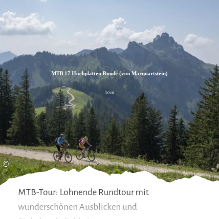
Zum
Zur
Zum
Inhalt
Suche
Footer
MTB 17 Hochplatten Runde (von Marquartstein)
TOUR
©
MTB-Tour: Lohnende Rundtour mit
wunderschönen Ausblicken und