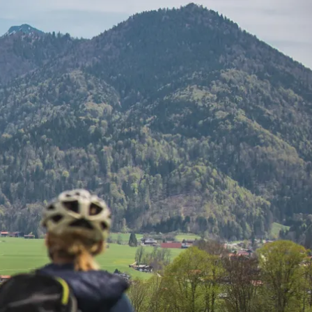
kunft
B2B Portal