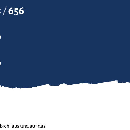
t
656
0
0
bichl aus und auf das