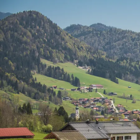
Aktivitäten im Chiemgau
Leben & 
Wandern & Gipfelglück
Veran
Radfahren &
Sehen
Mountainbiken
& Aus
Chiemsee & Wassererlebn
Tradit
Aktivitäten für die Familie
Projek
Winter
Orte 
Golfen
Karri