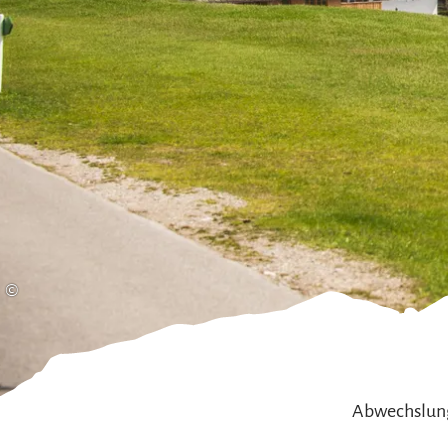
Gleitschirmfliegen &
Barrie
Luftsport
Chie
Interaktive Vollbildkarte
Chiem
©
Abwechslungr