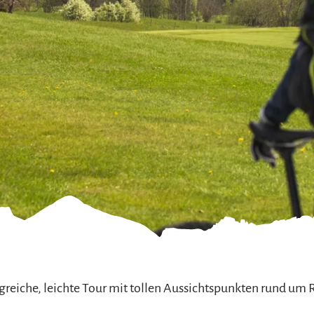
refreiheit im
mgau
gau G'schichten
eiche, leichte Tour mit tollen Aussichtspunkten rund um 