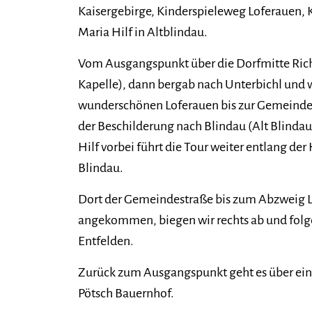
Kaisergebirge, Kinderspieleweg Loferauen, K
Maria Hilf in Altblindau.
Vom Ausgangspunkt über die Dorfmitte Rich
Kapelle), dann bergab nach Unterbichl und w
wunderschönen Loferauen bis zur Gemeindest
der Beschilderung nach Blindau (Alt Blindau
Hilf vorbei führt die Tour weiter entlang de
Blindau.
Dort der Gemeindestraße bis zum Abzweig L
angekommen, biegen wir rechts ab und folge
Entfelden.
Zurück zum Ausgangspunkt geht es über ein
Pötsch Bauernhof.