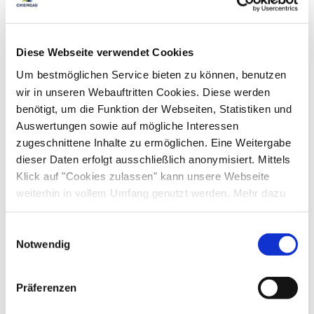
Diese Webseite verwendet Cookies
Um bestmöglichen Service bieten zu können, benutzen
wir in unseren Webauftritten Cookies. Diese werden
benötigt, um die Funktion der Webseiten, Statistiken und
Auswertungen sowie auf mögliche Interessen
zugeschnittene Inhalte zu ermöglichen. Eine Weitergabe
dieser Daten erfolgt ausschließlich anonymisiert. Mittels
Klick auf "Cookies zulassen" kann unsere Webseite
weiterhin in vollem Umfang genutzt werden. Mehr dazu
steht in unserer
Datenschutzerklärung
.
Alle Daten zu unserem Unternehmen sind im
Impressum
Einwilligungsauswahl
gelistet.
Notwendig
Präferenzen