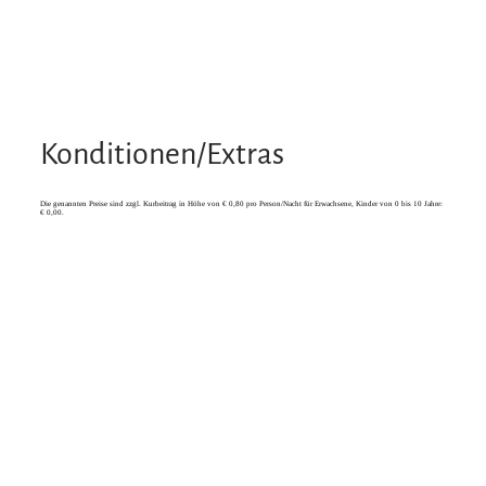
Konditionen/Extras
Die genannten Preise sind zzgl. Kurbeitrag in Höhe von € 0,80 pro Person/Nacht für Erwachsene, Kinder von 0 bis 10 Jahre:
€ 0,00.