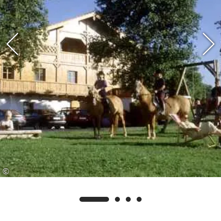
unter dem Walnussbaum, während die Kinder
auf dem Fußballplatz, dem Trampolin, mit den
Kinderfahrzeugen oder mit Tischtennis ihren
Spass haben. Das ganze wird von den Großeltern
von den Ferienwohnungen aus beobachtet, da
jede einen Balkon mit Blick auf den Garten hat.
Gerne führt Bäuerin Christa Sie bei einer
Kräuterwanderung in das weite Wissen der
Kräuterkunde ein. Als zertifizierte
Kräuterpädagogin kann sie vieles über Wirkung
und Verarbeitung der Wildkräuter erzählen. Und
Alt-Bauer Nikolaus zeigt Ihnen die
©
Arbeitsabläufe in Tierhaltung und
Landbewirtschaftung, er ist Bauer aus
Leidenschaft. Als ausgebildeter Kultur und