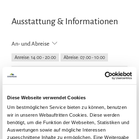
Landschaftsführer führt er durch den
wildromantischen Schönramer Filz, und sicher
Ausstattung & Informationen
durch die Salzburger Altstadt. Wer mit dem
Traktor mitfahren will, oder beim Melken
zuschauen, hält sich an Klaus, er ist der Chef vom
An- und Abreise
Hof, und in Dauereinsatz. Zusammen mit Maria,
Anreise: 14:00 - 20:00
Abreise: 07:00 - 10:00
die sich engagiert einbringt, ist das Wohl der
Gäste Herzensangelegenheit.
Services
kostenloser Parkplatz
Einkaufsservice vor Anreise
Zahlungsoptionen vor Ort
Diese Webseite verwendet Cookies
Allergikerfreundliche Zimmer verfügbar
Um bestmöglichen Service bieten zu können, benutzen
Abholung vom Bahnhof
Fahrradparkplätze
Ausschließlich Barzahlung
Aktivitäten
wir in unseren Webauftritten Cookies. Diese werden
Waschsalon/Wäscheservice
Parkplatz am Haus
benötigt, um die Funktion der Webseiten, Statistiken und
Ponyreiten
Radfahren
Reiten
Skifahren
Auswertungen sowie auf mögliche Interessen
Ausstattung
zugeschnittene Inhalte zu ermöglichen. Eine Weitergabe
Tischtennis
Wandern