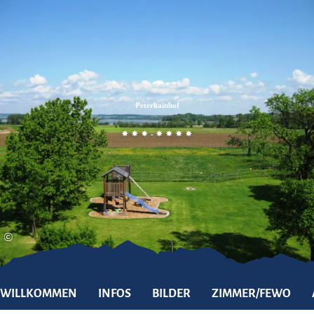
Zum
Zur
Zum
Inhalt
Suche
Footer
Peterkainhof
-
©
WILLKOMMEN
INFOS
BILDER
ZIMMER/FEWO