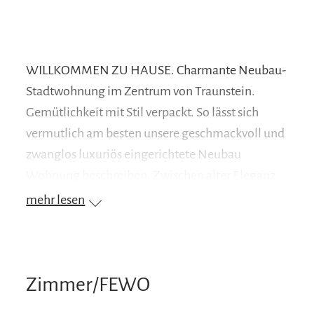
WILLKOMMEN ZU HAUSE. Charmante Neubau-
Stadtwohnung im Zentrum von Traunstein.
Gemütlichkeit mit Stil verpackt. So lässt sich
vermutlich am besten unsere geschmackvoll und
zwanglos luxuriös eingerichtete Neubau
Wohnung beschreiben. Zwischen alter Eleganz
und zeitlosem Interieur entstand ein Ambiente
mehr lesen
zum Wohlfühlen und Genießen. Der
Wohnbereich und auch die Schlafzimmer sind
von einem Hotelausstatter mit viel Sinn fürs
Schöne geplant worden, die Küche ist zudem voll
Zimmer/FEWO
ausgestattet.