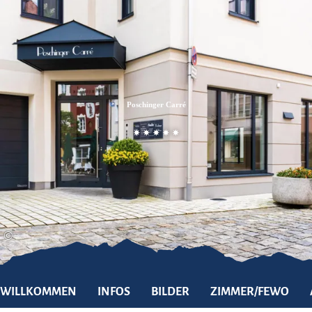
Zum
Zur
Zum
Inhalt
Suche
Footer
Poschinger Carré
©
WILLKOMMEN
INFOS
BILDER
ZIMMER/FEWO