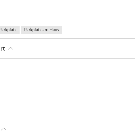
Parkplatz
Parkplatz am Haus
Ort
ouren zu Fuß
Wandern
en Unterkunft)