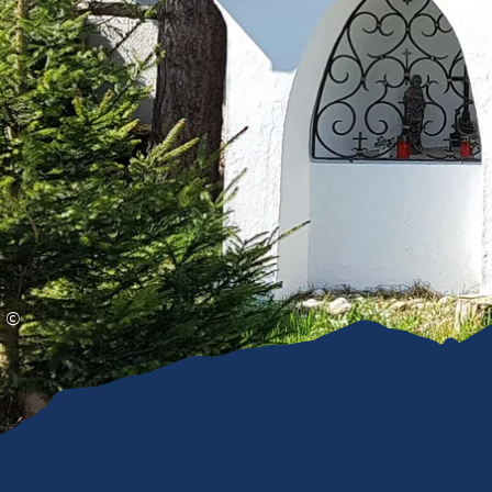
Gleitschirmfliegen &
Barrie
Luftsport
Chie
Interaktive Vollbildkarte
Chiem
©