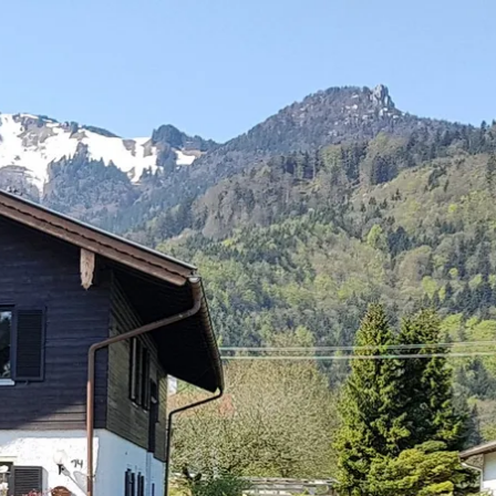
kunft
B2B Portal