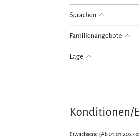
Garten
Grillmöglichkeit
Lie
Sprachen
Deutsch
Englisch
Französis
Familienangebote
Brettspiele/Puzzle
Kostenfreies
Lage
Besonders ruhige Lage
Konditionen/E
Erwachsene.(Ab 01.01.2027 erhö