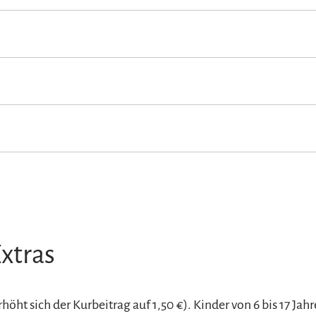
gewiese
Sonnenschirme
Sonnenstühle/-liegen
Terrasse
ch
 Babybett von 0-2 Jahren
xtras
ht sich der Kurbeitrag auf 1,50 €). Kinder von 6 bis 17 Jahr