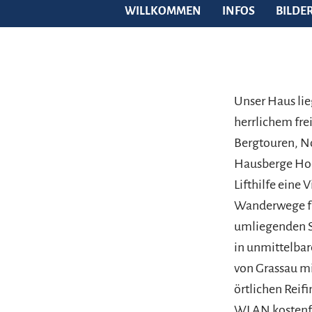
WILLKOMMEN
INFOS
BILDE
Unser Haus lie
herrlichem fr
Bergtouren, N
Hausberge Hoc
Lifthilfe eine
Wanderwege fü
umliegenden S
in unmittelbar
von Grassau mi
örtlichen Reif
WLAN kostenfr