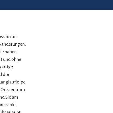
assau mit
 Wanderungen,
Die nahen
it und ohne
gartige
d die
Langlaufloipe
m Ortszentrum
ind Sie am
eis inkl.
hr erlaubt.