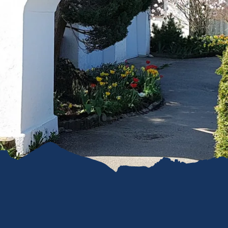
refreiheit im
mgau
gau G'schichten