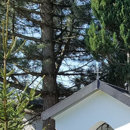
Aktivitäten im Chiemgau
Leben & 
Wandern & Gipfelglück
Veran
Radfahren &
Sehen
Mountainbiken
& Aus
Chiemsee & Wassererlebn
Tradit
Aktivitäten für die Familie
Projek
Winter
Orte 
Golfen
Karri