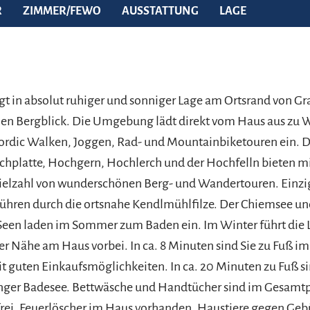
R
ZIMMER/FEWO
AUSSTATTUNG
LAGE
gt in absolut ruhiger und sonniger Lage am Ortsrand von Gr
eien Bergblick. Die Umgebung lädt direkt vom Haus aus zu
ordic Walken, Joggen, Rad- und Mountainbiketouren ein. 
hplatte, Hochgern, Hochlerch und der Hochfelln bieten m
 Vielzahl von wunderschönen Berg- und Wandertouren. Einzi
hren durch die ortsnahe Kendlmühlfilze. Der Chiemsee un
een laden im Sommer zum Baden ein. Im Winter führt die 
er Nähe am Haus vorbei. In ca. 8 Minuten sind Sie zu Fuß i
t guten Einkaufsmöglichkeiten. In ca. 20 Minuten zu Fuß s
inger Badesee. Bettwäsche und Handtücher sind im Gesamtpr
ei. Feuerlöscher im Haus vorhanden. Haustiere gegen Gebü