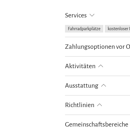
Services
Fahrradparkplätze
kostenloser 
Zahlungsoptionen vor 
Ausschließlich Barzahlung
Aktivitäten
Fahrradtouren
Radfahren
T
Ausstattung
kostenloses W-LAN (in der gesamt
Richtlinien
Kinder willkommen
Gemeinschaftsbereiche