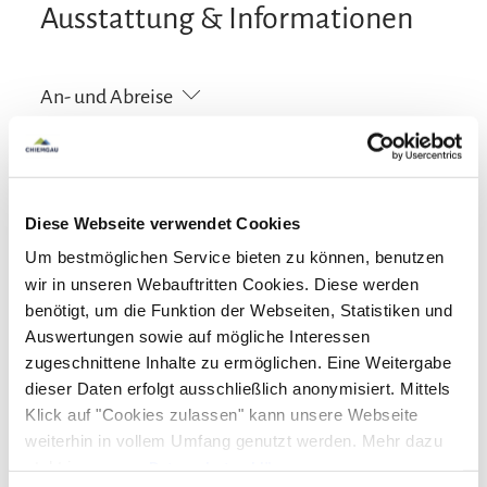
Ausstattung & Informationen
An- und Abreise
Anreise: 15:00 - 23:00
Abreise: 06:00 - 10:00
Services
Diese Webseite verwendet Cookies
Um bestmöglichen Service bieten zu können, benutzen
kostenloser Parkplatz
Gepäckaufbewahrung
Zahlungsoptionen vor Ort
wir in unseren Webauftritten Cookies. Diese werden
Allergikerfreundliche Zimmer verfügbar
benötigt, um die Funktion der Webseiten, Statistiken und
Fahrradparkplätze
Parkplatz am Haus
E-Tankstelle
Ausschließlich Barzahlung
Auswertungen sowie auf mögliche Interessen
Aktivitäten
zugeschnittene Inhalte zu ermöglichen. Eine Weitergabe
dieser Daten erfolgt ausschließlich anonymisiert. Mittels
Golfplatz (Entfernung max. 3 km)
Radfahren
Nachhaltigkeit
Klick auf "Cookies zulassen" kann unsere Webseite
Skifahren
Tischtennis
Wandern
weiterhin in vollem Umfang genutzt werden. Mehr dazu
Wassersportmöglichkeiten vor Ort
100% Ökostrom
steht in unserer
Datenschutzerklärung
.
Richtlinien