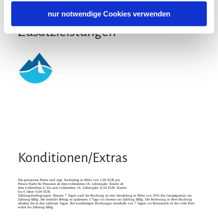
nur notwendige Cookies verwenden
Zusatzleistungen
Konditionen/Extras
Die genannten Preise sind zzgl. Kurbeitrag in Höhe von 1,00 EUR pro
Person/Nacht für Personen ab dem vollendeten 16. Lebensjahr. Kinder ab
dem vollendeten 6. bis zum vollendeten 16. Lebensjahr: 0,50 EUR. Kinder
bis 6 Jahre: 0,00 EUR.
Zahlungsbedingungen: Binnen 7 Tagen nach der Buchung ist eine Anzahlung in Höhe von 20% des Gesamtpreises zur
Zahlung fällig. Der restliche Betrag ist spätestens 3 Tage vor Anreise zur Zahlung fällig. Die Rechnung zu Ihrer Buchung
erhalten Sie in den nächsten Tagen. Bei kurzfristigen Buchungen innerhalb von 7 Tagen vor Reiseantritt ist der volle Preis
sofort zur Zahlung fällig.