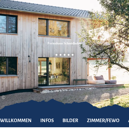
Zum
Zur
Zum
Inhalt
Suche
Footer
Ferienhaus Schmidhuber
©
WILLKOMMEN
INFOS
BILDER
ZIMMER/FEWO