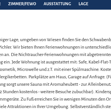
R
ZIMMER/FEWO
AUSSTATTUNG
LAGE
onniger Lage, umgeben von Wiesen finden Sie den Schwaben
ichler. Wir bieten Ihnen Ferienwohnungen in unterschiedl
sen an. Die Nichtraucher-Ferienwohnungen mit abgetrennte
ng ein. Jede Wohnung ist ausgestattet mit: Safe, Kabel-Flat-
osmetik, Microwelle und z.T. mit einer Spülmaschine. Kost
ergikerbetten. Parkplätze am Haus, Garage auf Anfrage. (F
g sorgt unsere Sauna mit Aromaheubett - zur Alleinbenutz
2 Stunden kostenlos - weitere Besuche zubuchbar). Kinders
immgeräte. Zu Fuß erreichen Sie in wenigen Minuten den Or
ele Attraktionen in Ihrer Umgebung. Selbstverständlich st