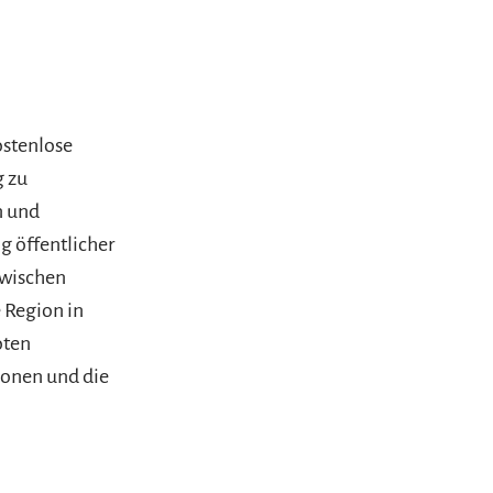
ostenlose
g zu
n und
 öffentlicher
zwischen
 Region in
oten
ionen und die