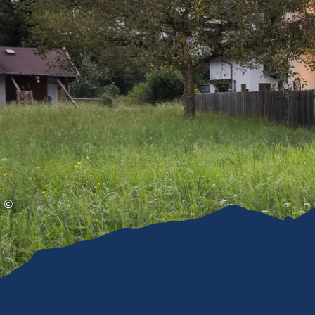
Gleitschirmfliegen &
Barrie
Luftsport
Chie
Interaktive Vollbildkarte
Chiem
©