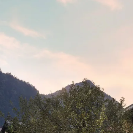
Aktivitäten im Chiemgau
Leben & 
Wandern & Gipfelglück
Veran
Radfahren &
Sehen
Mountainbiken
& Aus
Chiemsee & Wassererlebn
Tradit
Aktivitäten für die Familie
Projek
Winter
Orte 
Golfen
Karri