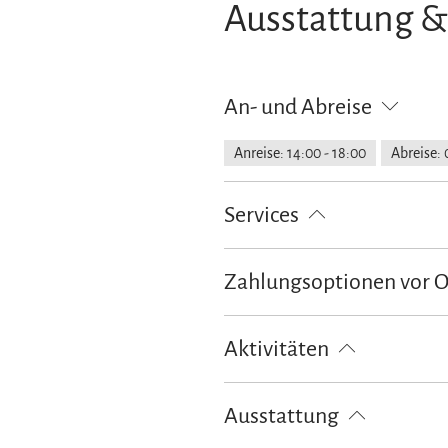
Ausstattung &
An- und Abreise
Anreise: 14:00 - 18:00
Abreise: 
Services
kostenloser Parkplatz
Abholun
Zahlungsoptionen vor 
Allergikerfreundliche Zimmer verf
Flexible Stornierung
Ausschließlich Barzahlung
Aktivitäten
Fahrradtouren
Golfplatz (Entf
Ausstattung