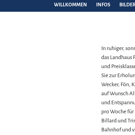
WILLKOMMEN
INFOS
BILDE
In ruhiger, s
das Landhaus P
und Preisklas
Sie zur Erholu
Wecker, Fön, K
auf Wunsch All
und Entspannun
pro Woche für 
Billard und Tr
Bahnhof und vi