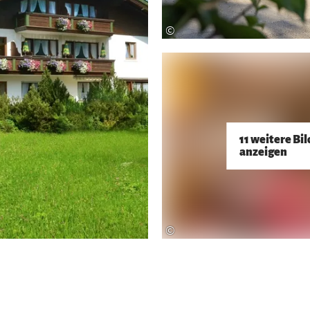
©
11 weitere Bil
anzeigen
©