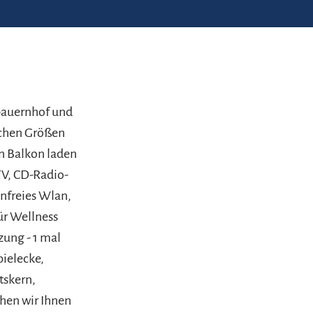
bauernhof und
ichen Größen
n Balkon laden
TV, CD-Radio-
enfreies Wlan,
ür Wellness
ung - 1 mal
pielecke,
tskern,
ehen wir Ihnen