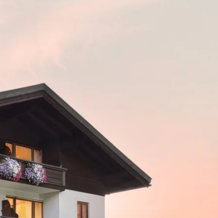
kunft
B2B Portal