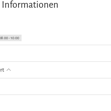
 Informationen
08:00 - 10:00
g vom Bahnhof
Nahverkehr in der Nähe
Einkaufsservice vor Anreis
Ort
ügbar
Feuerlöscher in der Unterkunft
Garage
Waschsalon/Wäsc
ernung max. 3 km)
Langlaufen
Radfahren
Reiten
Skifahren