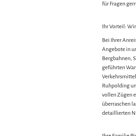
für Fragen ger
Ihr Vorteil: W
Bei Ihrer Anrei
Angebote in u
Bergbahnen, S
geführten Wan
Verkehrsmittel
Ruhpolding und
vollen Zügen e
überraschen la
detaillierten
Ihre Familie Pi