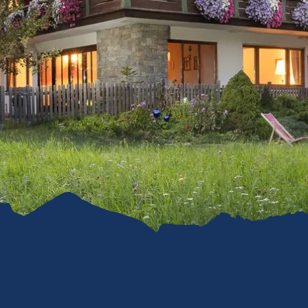
refreiheit im
mgau
gau G'schichten