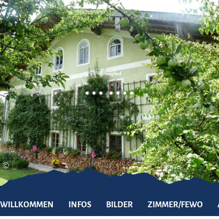
Zum
Zur
Zum
Inhalt
Suche
Footer
Sprenghof
-
©
WILLKOMMEN
INFOS
BILDER
ZIMMER/FEWO