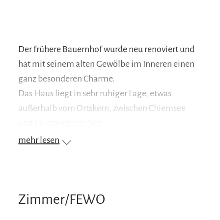
Der frühere Bauernhof wurde neu renoviert und
hat mit seinem alten Gewölbe im Inneren einen
ganz besonderen Charme.
Das Haus liegt in sehr ruhiger Lage, etwas
außerhalb vom Ortskern, zwischen Chiemsee
und Langbürgener See.
Der ungehinderte Blick auf die Berge ist Ihnen
mehr lesen
hier sicher. Im großen Garten mit Bäumen einer
Liegewiese und Spielgeräte für Kinder sowie
einer möbiliertenTerrasse, finden Sie Erholung
pur.
Zimmer/FEWO