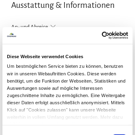
Ausstattung & Informationen
An- und Abreise
Anreise: 15:00 - 20:00
Abreise: 08:00 - 10:00
Diese Webseite verwendet Cookies
Services
Um bestmöglichen Service bieten zu können, benutzen
Nahverkehr in der Nähe
kostenloser Parkplatz
wir in unseren Webauftritten Cookies. Diese werden
Zahlungsoptionen vor Ort
benötigt, um die Funktion der Webseiten, Statistiken und
Einkaufsservice vor Anreise
Auswertungen sowie auf mögliche Interessen
Allergikerfreundliche Zimmer verfügbar
Ausschließlich Barzahlung
zugeschnittene Inhalte zu ermöglichen. Eine Weitergabe
Aktivitäten
Behindertengerechte Parkplätze
dieser Daten erfolgt ausschließlich anonymisiert. Mittels
Abholung vom Bahnhof
Fahrradparkplätze
Klick auf "Cookies zulassen" kann unsere Webseite
Fahrradtouren
Minigolf
Radfahren
Richtlinien
weiterhin in vollem Umfang genutzt werden. Mehr dazu
Parkplatz am Haus
Raucherbereich
Tennisplatz
Tischtennis
Touren zu Fuß
steht in unserer
Datenschutzerklärung
.
Wandern
Wassersportmöglichkeiten vor Ort
Haustiere nicht erlaubt
Party/Events erlaubt
Alle Daten zu unserem Unternehmen sind im
Impressum
Einwilligungsauswahl
Ausstattung