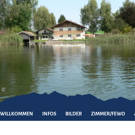
Zum
Zur
Zum
Inhalt
Suche
Footer
Stadler Anneliese
©
WILLKOMMEN
INFOS
BILDER
ZIMMER/FEWO