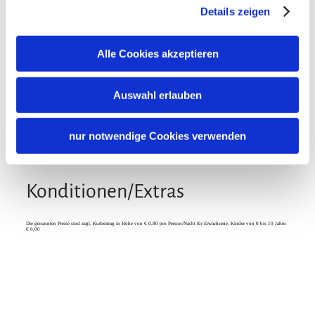
Details zeigen
Garten
Liegewiese
Sonnenschirme
Sprachen
Sonnenstühle/-liegen
Alle Cookies akzeptieren
Deutsch
Lage
Auswahl erlauben
Besonders ruhige Lage
nur notwendige Cookies verwenden
Konditionen/Extras
Die genannten Preise sind zzgl. Kurbeitrag in Höhe von € 0,80 pro Person/Nacht für Erwachsene, Kinder von 0 bis 10 Jahre:
€ 0,00