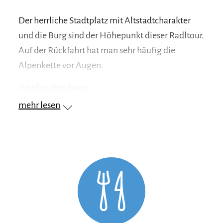
Der herrliche Stadtplatz mit Altstadtcharakter
und die Burg sind der Höhepunkt dieser Radltour.
Auf der Rückfahrt hat man sehr häufig die
Alpenkette vor Augen.
Wegbeschreibung:
mehr lesen
Tourist Info - Radwegunterführung der ST 2105 -
nach links zur Radwegunterführung - Angerpoint
- Fisching - Seeteufel - Radwegunterführung
rechts - Abzweig Radwegunterführung nach
Tettenhausen - Tettenhausen TS 26 - links i.d. TS
28 Hohenbergham - an Törring vorbei - Abzweig
rechts richtung Falting - Holzhausen -
Mayerhofen - rechts i.d. TS 16 - Kreuzung links